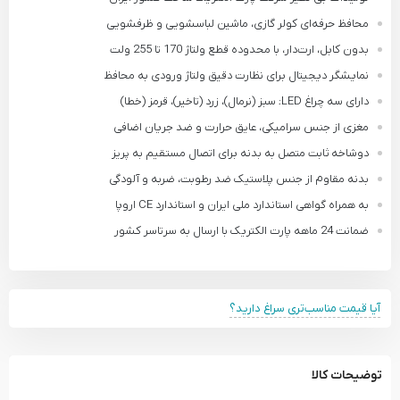
محافظ حرفه‌ای کولر گازی، ماشین لباسشویی و ظرفشویی
بدون کابل، ارت‌دار، با محدوده قطع ولتاژ 170 تا 255 ولت
نمایشگر دیجیتال برای نظارت دقیق ولتاژ ورودی به محافظ
دارای سه چراغ LED: سبز (نرمال)، زرد (تاخیر)، قرمز (خطا)
مغزی از جنس سرامیکی، عایق حرارت و ضد جریان اضافی
دوشاخه ثابت متصل به بدنه برای اتصال مستقیم به پریز
بدنه مقاوم از جنس پلاستیک ضد رطوبت، ضربه و آلودگی
به همراه گواهی استاندارد ملی ایران و استاندارد CE اروپا
ضمانت 24 ماهه پارت الکتریک با ارسال به سرتاسر کشور
آیا قیمت مناسب‌تری سراغ دارید؟
توضیحات کالا