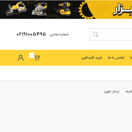
02191005495
شماره تماس:
ا
تماس با ما
خرید اقساطی
فیف
ارسال فوری