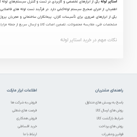
استاپر لوله
یکی از ابزارهای تخصصی و کاربردی در تست و کنترل سیستم‌های لوله‌ ک
اطمینان از اجرای صحیح سیستم لوله‌کشی دارد. در فرآیند تست لوله‌ های فاضلابی، 
یکی از ابزارهای ضروری برای تأسیسات‌ کاران، پیمانکاران ساختمانی و مجریان پرو
مشخصات فنی، مقایسه محصولات، تضمین اصالت کالا و ارسال سریع از جمله مزایای خ
نکات مهم در خرید استاپر لوله
برای یک
خرید استاپر لوله
اصولی و مطمئن، توجه به نکات زیر اهمیت بالایی دارد:
تطابق سایز استاپر با قطر داخلی لوله
کیفیت متریال و مقاومت در برابر فشار و رطوبت
قابلیت آب‌بندی کامل بدون نشتی
مناسب بودن برای نوع لوله (PVC، پلی‌اتیلن، فلزی و…)
برند و استاندارد ساخت محصول
راهنمای مشتریان
اطلاعات ابزار مارکت
انتخاب صحیح این ابزار، هم باعث افزایش ایمنی تست می‌شود و هم هزینه‌های اح
پاسخ به پرسش های متداول
فروش به شرکت ها
بهترین قیمت استاپر لوله
روش های ارسال کالا
فرصت های شغلی
قیمت استاپر لوله
به عواملی مانند سایز، جنس، نوع کاربرد و برند تولیدکننده بستگ
شرایط بازگشت کالا
فروش همکاری
به‌عنوان یکی از برندهای معتبر بازار ایران، کیفیت ساخت بالا و عملکرد قابل اطمینان
روش های پرداخت
خرید اقساطی
قوانین و مقررات
ارتباط با ما