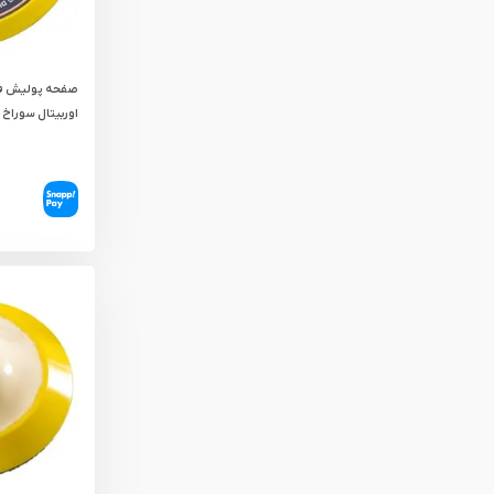
صفحه پولیش فو
اوربیتال سوراخ دا