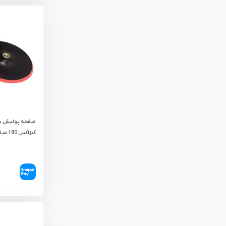
صفحه پولیش پل
کنزاکس 180 میلی‌ متر مدل KPB-1180