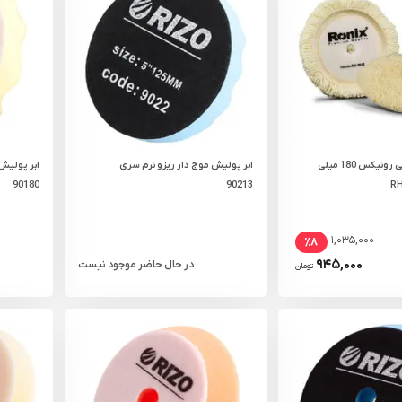
پد پولیش چسبی رونیکس 180 میلی‌
ابر پولیش موج دار ریزو نرم سری
ابر پولیش
90180
90213
۱,۰۳۵,۰۰۰
٪۸
۹۴۵,۰۰۰
در حال حاضر موجود نیست
تومان