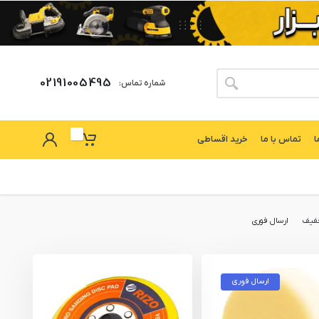
02191005495
شماره تماس:
ا
تماس با ما
خرید اقساطی
فیف
ارسال فوری
ارسال فوری