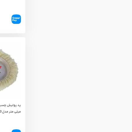
میلی‌ متر مدل RH-3540