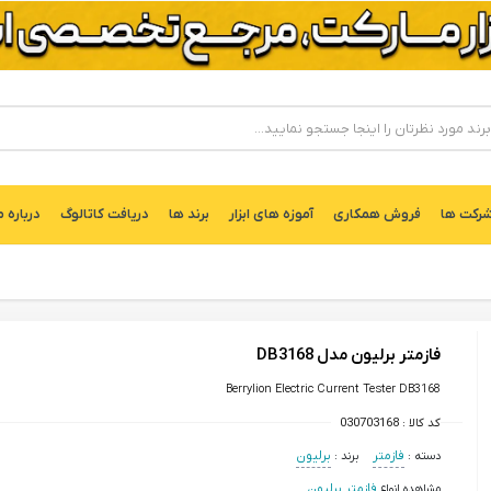
ركت ها
فروش همکاری
آموزه های ابزار
برند ها
دریافت کاتالوگ
درباره م
فازمتر برلیون مدل DB3168
Berrylion Electric Current Tester DB3168
کد کالا :
030703168
دسته :
فازمتر
برند :
برلیون
مشاهده انواع
فازمتر برلیون