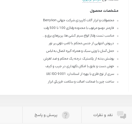
مشخصات محصول
محصولات و ابزار آلات کاربردی شرکت جهانی Berrylion
فازمتر دوسو مرغوب با محدوده ولتاژی 100 تا 500 ولت
مناسب تست ولتاژ انواع سیم کشی ها، پریزهای برق و...
درپوش انتهایی از جنس محکم با لامپ نئونی پر نور
حمل آسان با وزنی سبک و همراه گیره اتصال به لباس
پوشش بدنه از پلاستیک درجه یک محکم و ضد لغزش
خوش دست و عایق با امکان نگهداری در جیب و کیف
سری از نوع فلزی با بهره از استاندارد ISO 9001 کالا
ساخت چین با ضمانت اصالت و سلامت فیزیکی ابزار
نقد و نظرات
پرسش و پاسخ