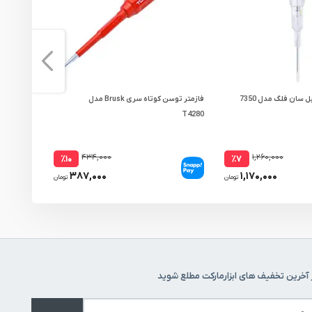
 سان فلگ مدل 7350
فازمتر توسن کوتاه سری Brusk مدل
فازمتر نووا م
T4280
۴۳۴,۰۰۰
۱,۲۶۰,۰۰۰
٪۱۰
٪۷
۳۸۷,۰۰۰
۱,۱۷۰,۰۰۰
تومان
تومان
 آخرین تخفیف های ابزارمارکت مطلع شوید