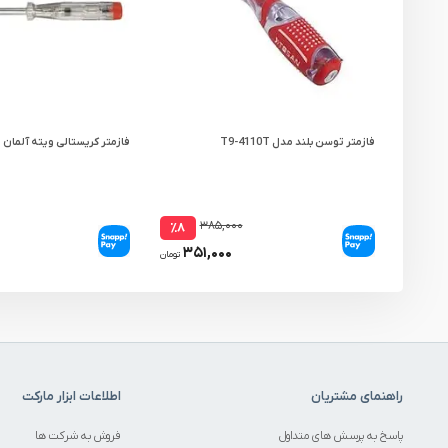
فازمتر توسن بلند مدل T9-4110T
فازمتر کریستالی ویته آلمان مدل 
۳۸۵,۰۰۰
٪۸
۳۵۱,۰۰۰
تومان
راهنمای مشتریان
اطلاعات ابزار مارکت
پاسخ به پرسش های متداول
فروش به شرکت ها