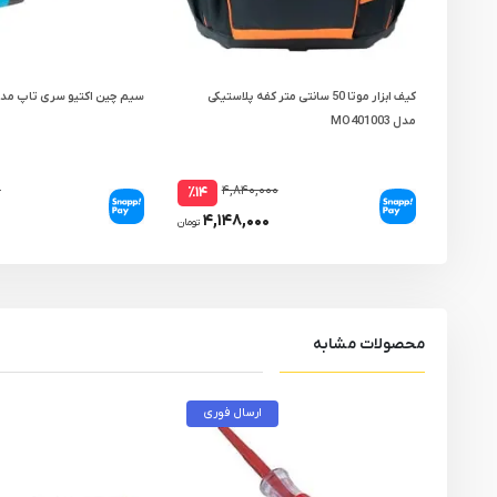
کیف ابزار موتا 50 سانتی متر کفه پلاستیکی
سیم چین اکتیو سری تاپ مدل -610D
مدل MO401003
۰
۴,۸۴۰,۰۰۰
٪۱۴
۴,۱۴۸,۰۰۰
تومان
محصولات مشابه
ارسال فوری