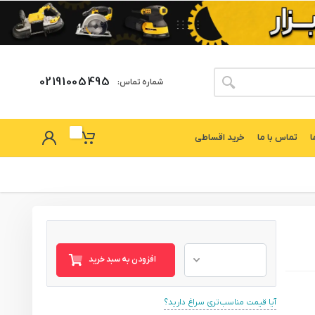
02191005495
شماره تماس:
ا
تماس با ما
خرید اقساطی
افزودن به سبد خرید
آیا قیمت مناسب‌تری سراغ دارید؟