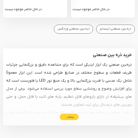
در حال حاضر موجود نیست
در حال حاضر موجود نیست
ذره بین صنعتی اینسایز
ذره بین صنعتی ورتکس
خرید ذره بین صنعتی
ذره‌بین صنعتی یک ابزار اپتیکی است که برای مشاهده دقیق و بزرگنمایی جزئیات
ظریف قطعات و سطوح مختلف در صنایع طراحی شده است. این ابزار معمولاً
شامل یک عدسی با قدرت بزرگنمایی بالا و یک منبع نور LED یا فلورسنت است که
برای افزایش وضوح و روشنایی سطح مورد بررسی استفاده می‌شود. برخی از مدل‌
های پیشرفته‌ تر دارای بازوهای قابل تنظیم، پایه‌ های ثابت یا قابل حمل، و حتی
دوربین‌ های دیجیتال برای ثبت تصاویر هستند.
ذره‌بین صنعتی در حوزه‌ های متنوعی کاربرد دارد و ابزاری ضروری برای کارهای دقیق
بیشتر...
محسوب می‌ شود. در صنعت الکترونیک برای بررسی لحیم‌ کاری‌ ها، اتصالات
مدارهای چاپی و عیب‌یابی قطعات کوچک استفاده می‌شود. در مکانیک و ابزار
دقیق، برای بازرسی قطعات حساس، رزوه‌ ها و تشخیص ترک‌ های ریز روی فلزات