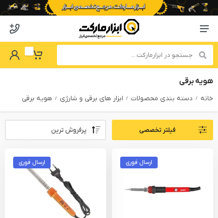
o abzarmaket
Menu Navigation
got Password
My Basket
هویه برقی
خانه
دسته بندی محصولات
ابزار های برقی و شارژی
هویه برقی
Sort By:
فیلتر تخصصی
PRODUCTS FILTER
ارسال فوری
ارسال فوری