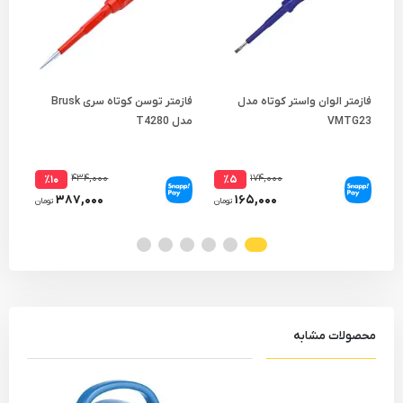
فازمتر الوان واستر کوتاه مدل
فازمتر توسن کوتاه سری Brusk
پری
VMTG23
مدل T4280
963
۴۳۴,۰۰۰
۱۷۴,۰۰۰
٪۱۰
٪۵
۳۸۷,۰۰۰
۱۶۵,۰۰۰
تومان
تومان
محصولات مشابه