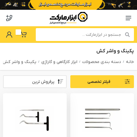
o abzarmaket
Menu Navigation
got Password
My Basket
پکینگ و واشر کش
خانه
دسته بندی محصولات
ابزار کارگاهی و گاراژی
پکینگ و واشر کش
Sort By:
فیلتر تخصصی
PRODUCTS FILTER