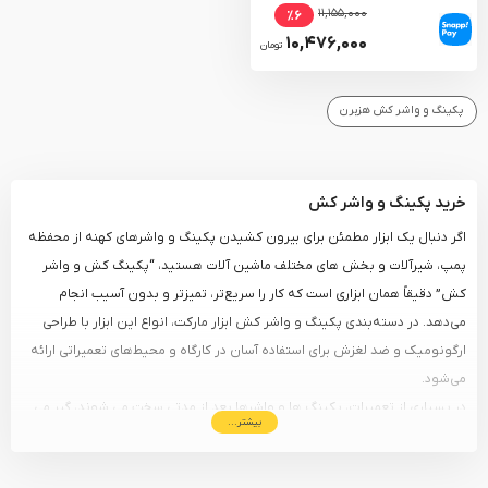
۱۱,۱۵۵,۰۰۰
٪۶
۱۰,۴۷۶,۰۰۰
تومان
پکینگ و واشر کش هزبرن
خرید پکینگ و واشر کش
اگر دنبال یک ابزار مطمئن برای بیرون کشیدن پکینگ و واشرهای کهنه از محفظه
پمپ، شیرآلات و بخش‌ های مختلف ماشین‌ آلات هستید، “پکینگ کش و واشر
کش” دقیقاً همان ابزاری است که کار را سریع‌تر، تمیزتر و بدون آسیب انجام
می‌دهد. در دسته‌بندی پکینگ و واشر کش ابزار مارکت، انواع این ابزار با طراحی
ارگونومیک و ضد لغزش برای استفاده آسان در کارگاه و محیط‌های تعمیراتی ارائه
می‌شود.
در بسیاری از تعمیرات، پکینگ‌ ها و واشرها بعد از مدتی سخت می‌ شوند، گیر می‌
بیشتر...
کنند و جدا کردنشان با انبردست یا پیچ‌ گوشتی می‌ تواند باعث خط افتادن، تاب
برداشتن و آسیب به قطعه شود. پکینگ و واشر کش کمک می‌کند تا: