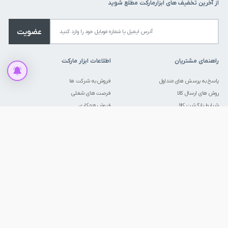
از آخرین تخفیف های ابزارمارکت مطلع شوید
قیمت اقدام به ارائه انواع ابزار آلات همراه با ارسال فوری، امکان مشاوره تخصصی
توسط کادر فروش مجرب و تضمین اصالت کالا نموده است.
عضویت
راهنمای مشتریان
اطلاعات ابزار مارکت
پاسخ به پرسش های متداول
فروش به شرکت ها
روش های ارسال کالا
فرصت های شغلی
شرایط بازگشت کالا
فروش همکاری
روش های پرداخت
خرید اقساطی
قوانین و مقررات
ارتباط با ما
درباره ما
نماد ها و مجوز ها