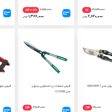
۲,۱۵۶,۰۰۰
۳,۱۷۳,۰۰۰
٪۲۱ + ٪۱۴
٪۱۱
۱,۳۸۶,۰۰۰
۲,۸۲۰,۰۰۰
تومان
تومان
دل 020105917
قیچی شمشاد زن تلسکوپی برلیون
قیچی میوه چ
مدل CJ1628
۲,۹۰۳,۰۰۰
۹۱۱,۰۰۰
٪۱۴
٪۱۴