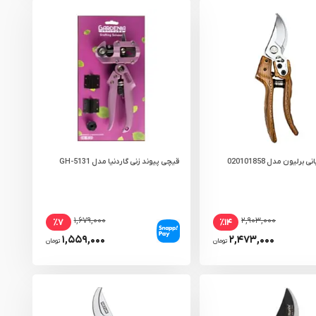
برلیون مدل 020101858
قیچی پیوند زنی گاردنیا مدل GH-5131
۱,۶۷۹,۰۰۰
۲,۹۰۳,۰۰۰
٪۷
٪۱۴
۱,۵۵۹,۰۰۰
۲,۴۷۳,۰۰۰
تومان
تومان