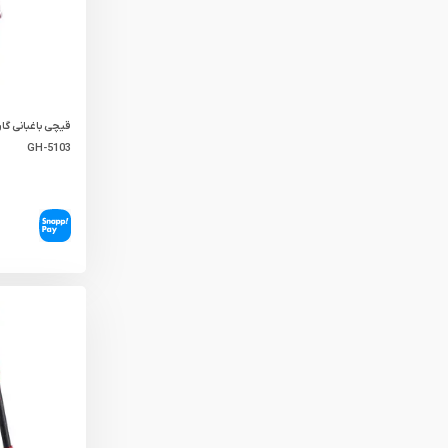
قیچی باغبانی گا
GH-5103