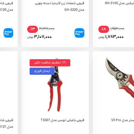
س مدل RH-3105
قیچی شمشاد زن گاردنیا دسته چوبی
قیچی شاخ
مدل GH-5220
مدل RH-3120
۳,۲۲۷,۰۰۰
۱,۹۵۳,۰۰۰
٪۳
٪۸
۳,۱۰۷,۰۰۰
۱,۷۸۳,۰۰۰
تومان
تومان
٪۲۱ تخفیف شگفت انگیز
ارسال فوری
مدل V3 Pro
قیچی باغبانی توسن مدل T5507
قیچی شاخ
مدل RH-3121