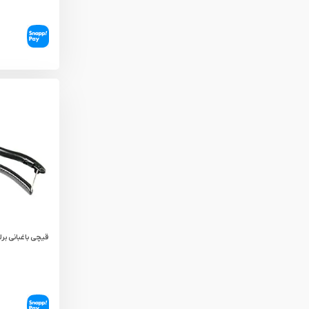
قیچی باغبانی برلیون م