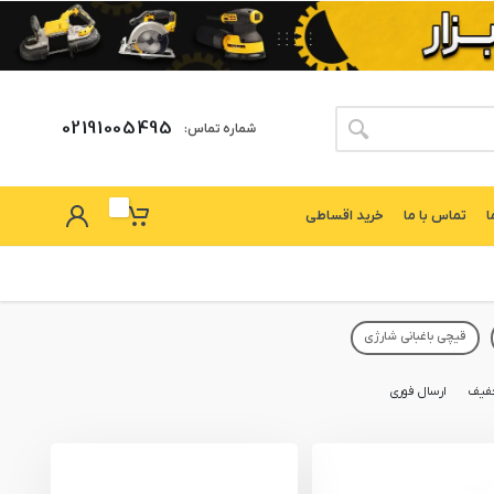
02191005495
شماره تماس:
ا
تماس با ما
خرید اقساطی
قیچی باغبانی شارژی
فیف
ارسال فوری