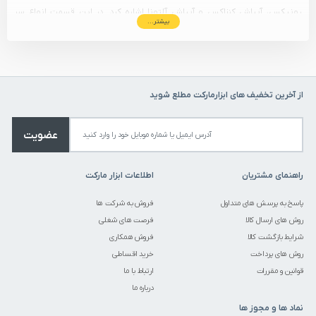
رونیکس، آبپاش کنزاکس و آبپاش آلتونا اشاره کرد. در این قسمت انواع سر
بیشتر...
آبپاش با قیمت مناسب توسط ابزارمارکت در اختیار شما عزیزان قرار گرفته است.
از آخرین تخفیف های ابزارمارکت مطلع شوید
عضویت
راهنمای مشتریان
اطلاعات ابزار مارکت
پاسخ به پرسش های متداول
فروش به شرکت ها
روش های ارسال کالا
فرصت های شغلی
شرایط بازگشت کالا
فروش همکاری
روش های پرداخت
خرید اقساطی
قوانین و مقررات
ارتباط با ما
درباره ما
نماد ها و مجوز ها