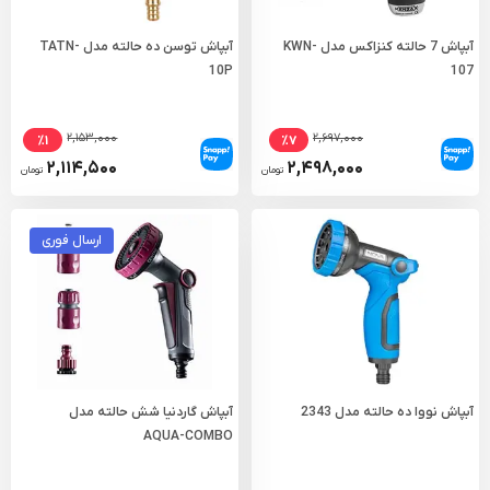
آبپاش 7 حالته کنزاکس مدل KWN-
آبپاش توسن ده حالته مدل TATN-
10P
107
۲,۱۵۳,۰۰۰
۲,۶۹۷,۰۰۰
٪۱
٪۷
۲,۱۱۴,۵۰۰
۲,۴۹۸,۰۰۰
تومان
تومان
ارسال فوری
آبپاش نووا ده حالته مدل 2343
آبپاش گاردنیا شش حالته مدل
AQUA-COMBO