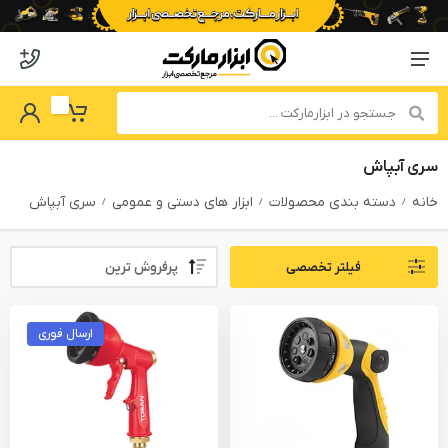
o abzarmaket
Menu Navigation
got Password
My Basket
سری آبپاش
خانه
دسته بندی محصولات
ابزار های دستی و عمومی
سری آبپاش
Sort By:
فیلتر تخصصی
PRODUCTS FILTER
ارسال فوری