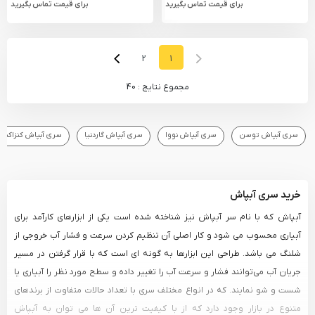
برای قیمت تماس بگیرید
برای قیمت تماس بگیرید
Next Page
Next
Previous Page
Prev
2
1
مجموع نتایج : 40
سری آبپاش توسن
سری آبپاش نووا
سری آبپاش گاردنیا
سری آبپاش کنزاکس
خرید سری آبپاش
آبپاش که با نام سر آبپاش نیز شناخته شده است یکی از ابزارهای کارآمد برای
آبیاری محسوب می شود و کار اصلی آن تنظیم کردن سرعت و فشار آب خروجی از
شلنگ می باشد. طراحی این ابزارها به گونه ای است که با قرار گرفتن در مسیر
جریان آب می‌توانند فشار و سرعت آب را تغییر داده و سطح مورد نظر را آبیاری یا
شست و شو نمایند. که در انواع مختلف سری با تعداد حالات متفاوت از برندهای
متنوع در بازار وجود دارد که از با کیفیت ترین آن ها می توان به آبپاش