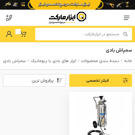
o abzarmaket
Menu Navigation
got Password
My Basket
سمپاش بادی
خانه
دسته بندی محصولات
ابزار های بادی یا پنوماتیک
سمپاش بادی
Sort By:
فیلتر تخصصی
PRODUCTS FILTER