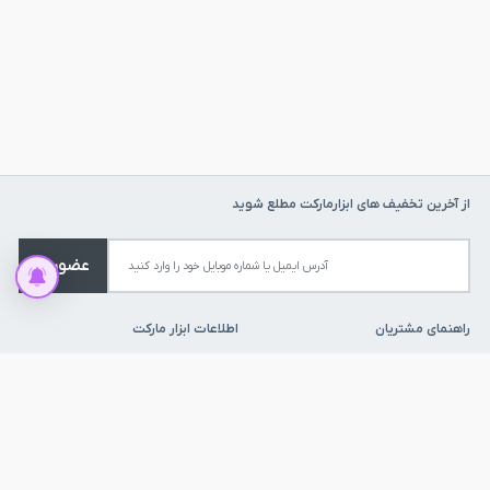
سمپاشی مزارع زراعی و باغ‌ها
استفاده در گلخانه‌ها برای کنترل آفات
کاربرد در فضاهای باز و بسته برای ضدعفونی و کنترل بیماری‌ها
از آخرین تخفیف های ابزارمارکت مطلع شوید
عضویت
راهنمای مشتریان
اطلاعات ابزار مارکت
پاسخ به پرسش های متداول
فروش به شرکت ها
روش های ارسال کالا
فرصت های شغلی
شرایط بازگشت کالا
فروش همکاری
روش های پرداخت
خرید اقساطی
قوانین و مقررات
ارتباط با ما