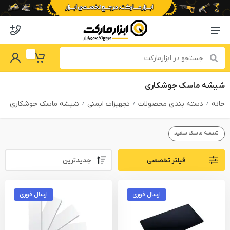
o abzarmaket
Menu Navigation
got Password
My Basket
شیشه ماسک جوشکاری
خانه
دسته بندی محصولات
تجهیزات ایمنی
شیشه ماسک جوشکاری
شیشه ماسک سفید
Sort By:
فیلتر تخصصی
PRODUCTS FILTER
ارسال فوری
ارسال فوری