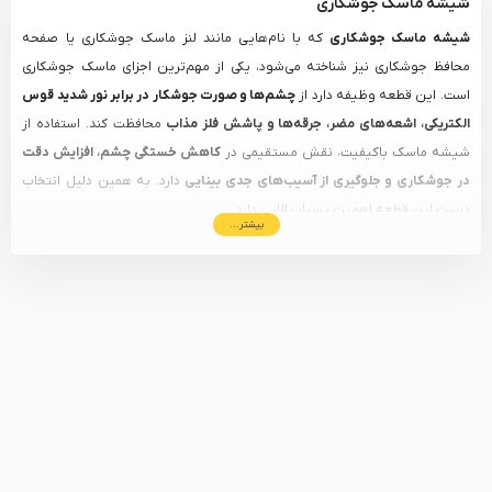
شیشه ماسک جوشکاری
شیشه ماسک جوشکاری
که با نام‌هایی مانند لنز ماسک جوشکاری یا صفحه
محافظ جوشکاری نیز شناخته می‌شود، یکی از مهم‌ترین اجزای ماسک جوشکاری
است. این قطعه وظیفه دارد از
چشم‌ها و صورت جوشکار در برابر نور شدید قوس
الکتریکی، اشعه‌های مضر، جرقه‌ها و پاشش فلز مذاب
محافظت کند. استفاده از
شیشه ماسک باکیفیت، نقش مستقیمی در
کاهش خستگی چشم، افزایش دقت
در جوشکاری و جلوگیری از آسیب‌های جدی بینایی
دارد. به همین دلیل انتخاب
درست این قطعه اهمیت بسیار بالایی دارد.
بیشتر...
چرا خرید شیشه ماسک جوشکاری اهمیت دارد؟
دلایل مختلفی وجود دارد که کاربران به دنبال
خرید شیشه ماسک جوشکاری
به‌صورت جداگانه هستند، از جمله:
شکستگی یا آسیب‌دیدگی شیشه ماسک
در اثر حرارت یا ضربه
تغییر نوع جوشکاری
و نیاز به شیشه با درجه تیرگی (سایه) متفاوت
افزایش کیفیت دید و وضوح تصویر
هنگام انجام کارهای دقیق
صرفه‌جویی در هزینه‌ها
نسبت به خرید یک ماسک جوشکاری جدید
تعویض به‌موقع شیشه ماسک جوشکاری، علاوه بر حفظ ایمنی، باعث افزایش