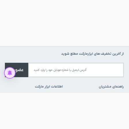
قیمت شنک دستگاه فرز در ابزار مارکت
قیمت شنک دستگاه فرز به عواملی مانند جنس بدنه، دقت ساخت، سایز و برند
تولیدکننده بستگی دارد. در ابزارمارکت، مجموعه‌ای متنوع از شنک‌های فرز با
کیفیت مناسب و مشخصات فنی دقیق ارائه شده تا کاربران بتوانند با مقایسه
آسان، گزینه متناسب با نیاز خود را انتخاب کنند. ابزارمارکت با فراهم‌کردن امکان
مشاوره تخصصی پیش از خرید، تضمین اصالت کالا و ارسال سریع، خرید شنک
از آخرین تخفیف های ابزارمارکت مطلع شوید
دستگاه فرز را برای کاربران حرفه‌ای و صنعتی ساده و مطمئن کرده است.
عضویت
راهنمای مشتریان
اطلاعات ابزار مارکت
پاسخ به پرسش های متداول
فروش به شرکت ها
روش های ارسال کالا
فرصت های شغلی
شرایط بازگشت کالا
فروش همکاری
روش های پرداخت
خرید اقساطی
قوانین و مقررات
ارتباط با ما