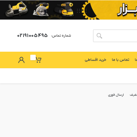
02191005495
شماره تماس:
ا
تماس با ما
خرید اقساطی
فیف
ارسال فوری