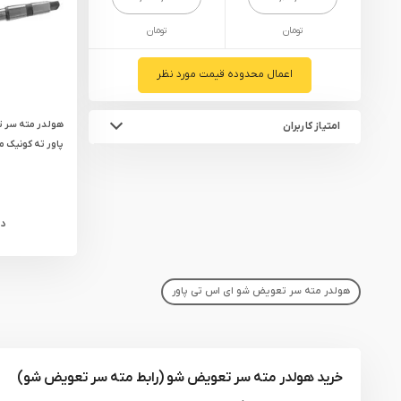
یراق آلات
تومان
تومان
تجهیزات ایمنی
قطعات یدکی ابزارآلات
اعمال محدوده قیمت مورد نظر
ابزار الکتریکی
هولدر مته سر 
امتیاز کاربران
ابزار رنگ آمیزی صنعتی
پاور ته کونیک مد
ابزار بنزینی
د
هولدر مته سر تعویض شو ای اس تی پاور
خرید هولدر مته سر تعویض شو (رابط مته سر تعویض شو)