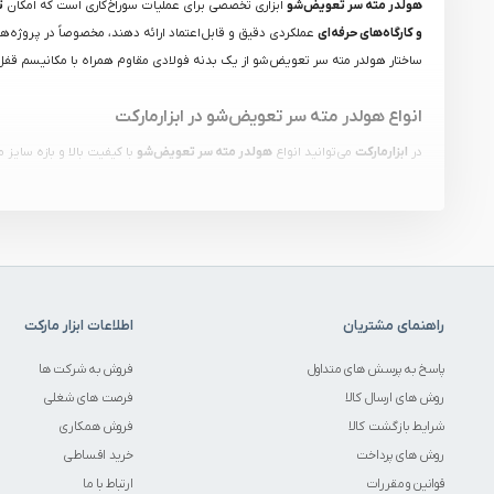
هولدر مته سر تعویض‌شو
ابزاری تخصصی برای عملیات سوراخ‌کاری است که امکان
ت
و کارگاه‌های حرفه‌ای
عملکردی دقیق و قابل‌اعتماد ارائه دهند، مخصوصاً در پروژه‌
ساختار هولدر مته سر تعویض‌شو از یک بدنه فولادی مقاوم همراه با مکانیسم قفل س
انواع هولدر مته سر تعویض‌شو در ابزارمارکت
در
ابزارمارکت
می‌توانید انواع
هولدر مته سر تعویض‌شو
با کیفیت بالا و بازه سای
هولدر سر تعویض‌شو ته کونیک
– مناسب نصب روی ماشین‌های سنتی و CNC با دقت بالا
هولدر سر تعویض‌شو دنباله استوانه
– مناسب سوراخ‌کاری‌های صنعتی بزرگ
مدل‌های متنوع برای
رنج‌های مختلف سر مته
از حدود 9.5 mm تا بیش از 114 mm
طراحی دقیق این هولدرها باعث می‌شود که تعویض مته در سریع‌ ترین زمان ممکن انجا
مزایای استفاده از رابط مته سر تعویض‌شو
راهنمای مشتریان
اطلاعات ابزار مارکت
استفاده از
هولدر مته سر تعویض‌شو
در پروژه‌های صنعتی و حرفه‌ای چند مزیت کل
تعویض سریع مته‌ها:
نصب و خارج‌کردن سر مته در زمان کمتر انجام می‌شود و تو
پاسخ به پرسش های متداول
فروش به شرکت ها
افزایش بهره‌وری:
حذف نیاز به ابزارهای کمکی زمان‌بر باعث افزایش راندمان کار 
روش های ارسال کالا
فرصت های شغلی
دقت بالا در سوراخ‌کاری:
تلرانس دقیق و ساخت مهندسی‌شده باعث می‌شود مته در
شرایط بازگشت کالا
فروش همکاری
دوام و مقاومت:
بدنه فولادی با کیفیت و ساختار استاندارد باعث عمر طولانی هو
روش های پرداخت
خرید اقساطی
هولدرهای سر تعویض‌شو برای سرهای مختلف مته—از HSS گرفته تا کارباید و کبالت‌دار—قابل استفاده هستند، که این امکان را داده تا بتوانید از آن‌ها در کاربردهای متنوع استفاده کنید.
قوانین و مقررات
ارتباط با ما