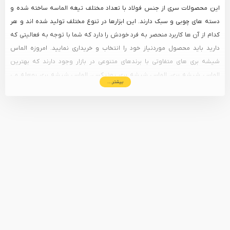
این محصولات سری از جنس فولاد با تعداد مختلف تیغه الماسه ساخته شده و
دسته های چوبی و سبک دارند. این ابزارها در تنوع مختلف تولید شده اند و هر
کدام از آن ها کاربرد منحصر به فرد خودش را دارد که شما با توجه به فعالیتی که
دارید باید محصول موردنیاز خود را انتخاب و خریداری نمایید. امروزه الماس
شیشه بری های متفاوتی با برندهای متنوعی در بازار وجود دارند که بهترین
الماس شیشه بری، الماس شیشه بری رونیکس، الماس شیشه بری بوهله می
بیشتر...
باشد.
الماس شیشه بری
(Glass Cutter) ابزاری تخصصی است که دقت در برش شیشه را
تعیین می‌ کند. برخلاف تصور عمومی، این ابزار شیشه را «نمی‌برد»، بلکه با ایجاد
یک شیار بسیار نازک و دقیق (خط‌اندازی) روی سطح شیشه، باعث می‌شود که
تنش‌های داخلی شیشه در آن نقطه متمرکز شده و با وارد کردن فشار اندک،
شیشه دقیقاً از همان مسیر به‌صورت کاملاً صاف و یکدست جدا شود. انتخاب
الماس مناسب، رابطه مستقیمی با نوع شیشه، ضخامت آن و دقت نهایی پروژه
شما دارد.
معیارهای کلیدی در انتخاب و خرید الماس شیشه بری
هنگام خرید الماس برش شیشه، پیش از توجه به قیمت، باید فاکتورهای فنی زیر