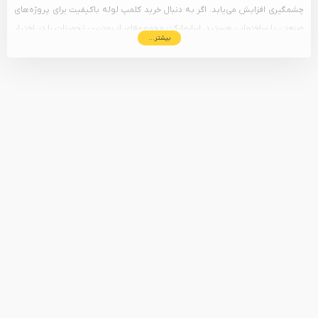
چشمگیری افزایش می‌یابد. اگر به دنبال خرید کلمپ لوله باکیفیت برای پروژه‌های
صنعتی یا ساختمانی هستید، ابزارمارکت مجموعه‌ای از بهترین تجهیزات را در اختیار
بیشتر...
شما قرار می‌دهد.
راهنمای خرید کلمپ لوله پلی اتیلن
هنگام خرید کلمپ لوله به‌ ویژه برای لوله‌ های پلی اتیلن، توجه به موارد زیر
ضروری است:
جنس بدنه:
استفاده از فولادهای مقاوم و ضدزنگ برای دوام بیشتر در
محیط‌های کارگاهی.
قدرت گیرایی:
اطمینان از اینکه کلمپ بدون آسیب زدن به بدنه لوله، آن را
کاملاً فیکس نگه می‌ دارد.
دقت عملکرد برند:
انتخاب برندهای معتبری مانند
پویا صنعت
که در تولید
تجهیزات جوشکاری لوله پلی اتیلن پیشرو هستند.
قابلیت حمل و تنظیم:
راحتی در نصب و باز کردن کلمپ در محل پروژه‌های
عمرانی.
قیمت کلمپ و مولتی کلمپ لوله
قیمت این ابزارها بسته به جنس، سایز لوله‌ های قابل پشتیبانی، برند تولیدکننده