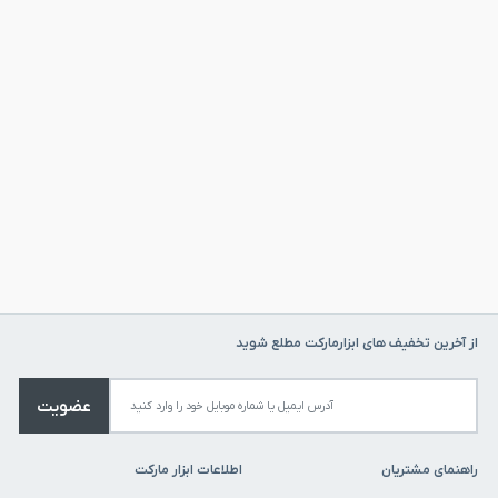
از دستگاه نشت یاب، کمک به جلوگیری از تلفات اقتصادی و محیطی ناشی از نشت
گاز و آب می‌شود. این دستگاه همچنین به صورت حرفه‌ای و در صنایع پتروشیمی،
نفت و گاز، آب و فاضلاب، ساختمان‌سازی و صنایع دیگر مورد استفاده قرار می‌گیرد.
بهترین قیمت دستگاه نشت یاب
دستگاه نشت یاب آب و گاز شمس از بهترین ابزارهای تاسیسات و آبرسانی می
باشد که ابزار مارکت سایت تخصصی خرید ابزار آلات به صورت آنلاین می باشد که
مزایایی همچون ارسال رایگان، ضمانت بازگشت کالا در 7 روز، ضمانت اصالت و
سلامت کالا به همراه پشتیبانی کارشناسان فروش در اختیار مشتریان محترم ابزار
مارکت قرار داده است.
از آخرین تخفیف های ابزارمارکت مطلع شوید
عضویت
راهنمای مشتریان
اطلاعات ابزار مارکت