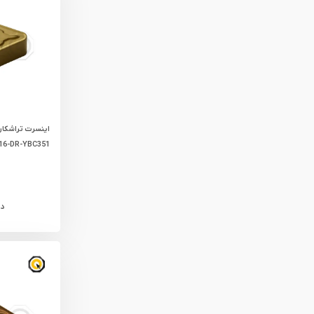
6-DR-YBC351
د