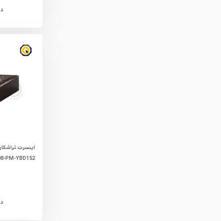
د
8-PM-YBD152
د