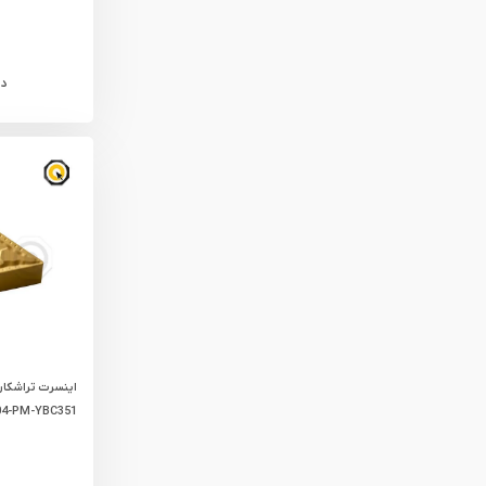
د
4-PM-YBC351