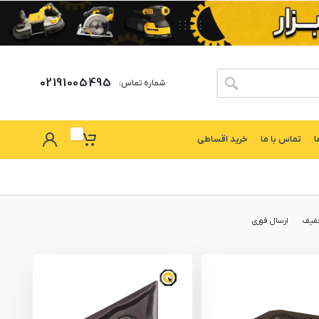
02191005495
شماره تماس:
ا
تماس با ما
خرید اقساطی
فیف
ارسال فوری