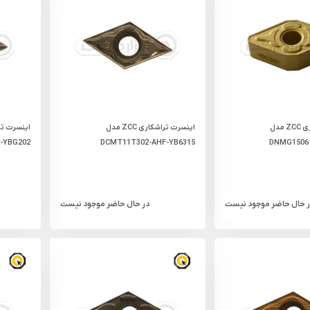
اینسرت تراشکاری ZCC مدل
اینسرت تراشکاری ZCC مدل
-YBG202
DCMT11T302-AHF-YB6315
DNMG15061
ر حال حاضر موجود نیست
در حال حاضر موجود نیست