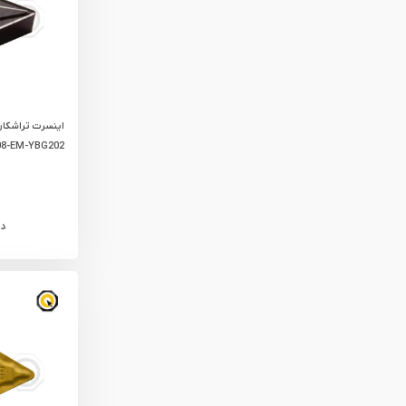
یراق آلات
تجهیزات ایمنی
قطعات یدکی ابزارآلات
ابزار الکتریکی
ابزار رنگ آمیزی صنعتی
8-EM-YBG202
ابزار بنزینی
د