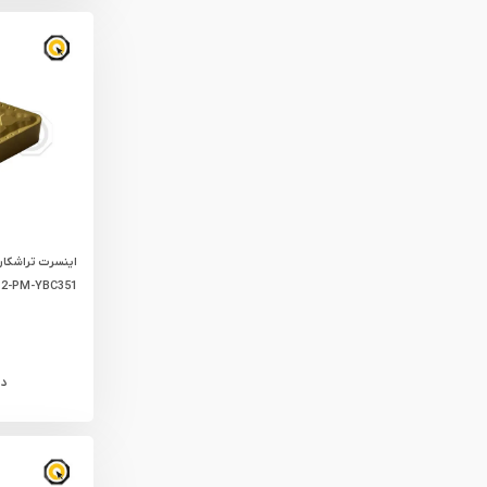
2-PM-YBC351
د