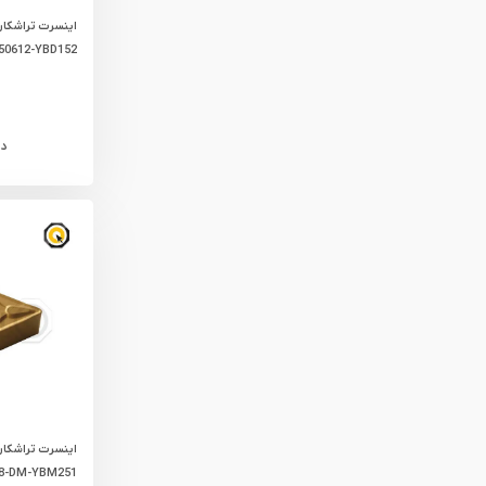
0612-YBD152
د
8-DM-YBM251