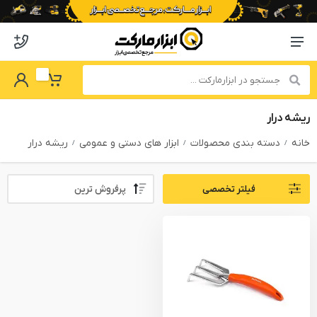
o abzarmaket
Menu Navigation
got Password
My Basket
ریشه درار
خانه
دسته بندی محصولات
ابزار های دستی و عمومی
ریشه درار
Sort By:
فیلتر تخصصی
PRODUCTS FILTER