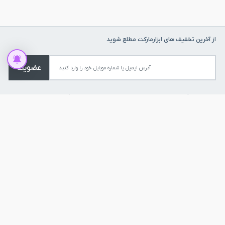
از آخرین تخفیف های ابزارمارکت مطلع شوید
عضویت
راهنمای مشتریان
اطلاعات ابزار مارکت
پاسخ به پرسش های متداول
فروش به شرکت ها
روش های ارسال کالا
فرصت های شغلی
شرایط بازگشت کالا
فروش همکاری
روش های پرداخت
خرید اقساطی
قوانین و مقررات
ارتباط با ما
درباره ما
نماد ها و مجوز ها