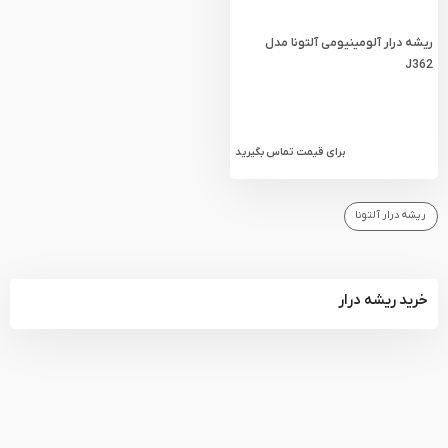
ریشه درار آلومینیومی آلتونا مدل
J362
برای قیمت تماس بگیرید
ریشه درار آلتونا
خرید ریشه درار