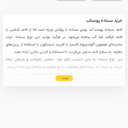
خرید سنباده پوستاب
کاغذ سنباده
پوست آب
نوعی سنباده با روکش ویژه است که از کاغذ لاتکس یا
کاغذ کرافت ضد آب ساخته می‌شود. در فرآیند تولید این نوع سنباده، ذرات
ساینده‌ای همچون آلومینیوم اکسید یا کاربید سیلیکون با استفاده از رزین‌های
مقاوم، به سطح کاغذ متصل می‌گردند تا استحکام و کارایی بالایی ارائه دهند.
این نوع سنباده به دلیل کیفیت بالای خود، سطحی یکنواخت و صیقلی ایجاد
می‌کند و نسبت به سنباده‌های معمولی، نتایج دقیق‌تر و حرفه‌ای‌تری ارائه می‌دهد.
سنباده پوست آب
به دلیل قدرت سایندگی بالا و دوام فوق‌العاده، در صنایعی مانند
بیشتر...
رنگ‌آمیزی خودروها و پرداخت سطوح چوبی به‌طور گسترده‌ای کاربرد دارد. استفاده
از آن تضمین‌کننده دستیابی به نتیجه‌ای بی‌نقص و کاملاً صاف در پروژه‌های
حساس و حرفه‌ای است.