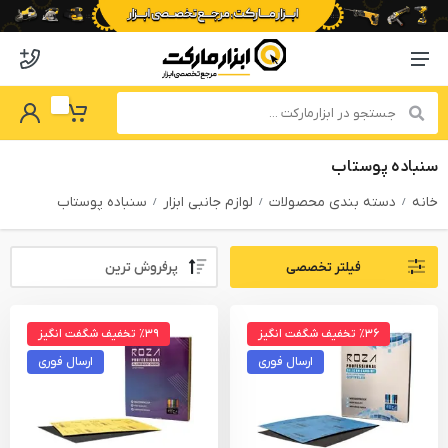
o abzarmaket
Menu Navigation
got Password
My Basket
سنباده پوستاب
خانه
دسته بندی محصولات
لوازم جانبی ابزار
سنباده پوستاب
Sort By:
فیلتر تخصصی
PRODUCTS FILTER
٪۳۶ تخفیف شگفت انگیز
٪۳۹ تخفیف شگفت انگیز
ارسال فوری
ارسال فوری