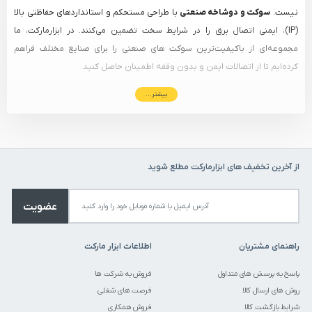
نیست.
سوکت و دوشاخه صنعتی
با طراحی مستحکم و استانداردهای حفاظتی بالا
(IP)، ایمنی اتصال برق را در شرایط سخت تضمین می‌کنند. در ابزارمارکت، ما
مجموعه‌ای از باکیفیت‌ترین سوکت‌ های صنعتی را برای صنایع مختلف فراهم
کرده‌ایم تا از اتصالات ایمن و بدون وقفه اطمینان حاصل کنید.
بیشتر...
چرا استفاده از سوکت و دوشاخه صنعتی ضروری است؟
بسیاری از تجهیزات صنعتی به دلیل نوسانات شدید جریان یا شرایط محیطی،
نیازمند اتصالات خاص هستند. مزایای اصلی استفاده از این محصولات عبارتند از:
مقاومت در برابر شرایط محیطی:
دارای استانداردهای حفاظتی IP44 (ضد پاشش
از آخرین تخفیف های ابزارمارکت مطلع شوید
آب) و IP67 (ضد غوطه وری در آب).
بدنه مستحکم:
تولید شده از متریال پلی‌آمید نشکن با مقاومت حرارتی بالا.
عضویت
ایمنی کاربر:
جلوگیری از برق‌گرفتگی و اتصالی‌های احتمالی.
اتصال مطمئن:
طراحی ویژه جهت جلوگیری از جدا شدن تصادفی دوشاخه.
راهنمای مشتریان
اطلاعات ابزار مارکت
انواع سوکت صنعتی بر اساس کاربرد
پاسخ به پرسش های متداول
فروش به شرکت ها
پیش از خرید، حتماً به نیاز پروژه خود توجه کنید:
روش های ارسال کالا
فرصت های شغلی
شرایط بازگشت کالا
سوکت صنعتی ثابت و سیار:
فروش همکاری
مناسب برای اتصال تجهیزات متحرک یا نصب