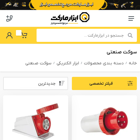
o abzarmaket
Menu Navigation
got Password
My Basket
سوکت صنعتی
خانه
دسته بندی محصولات
ابزار الکتریکی
سوکت صنعتی
Sort By:
فیلتر تخصصی
PRODUCTS FILTER