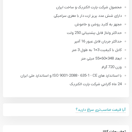
محصول شرکت پارت الکتریک و ساخت ایران
دارای شش عدد پریز ارت دار با مغزی سرامیکی
مجهز به کلید روشن و خاموش
حداکثر ولتاژ قابل پشتیبانی 250 ولت
حداکثر جریان قابل عبور 16 آمپر
کابل با کیفیت 3×1 به طول 3 متر
ابعاد 348×60×55 میلی متر
وزن 720 گرم
با استاندارد های ISO 9001-2088 - 635-1 - CE و استاندارد ملی ایران
24 ماه گارانتی شرکت پارت الکتریک
آیا قیمت مناسب‌تری سراغ دارید؟
توضیحات کالا