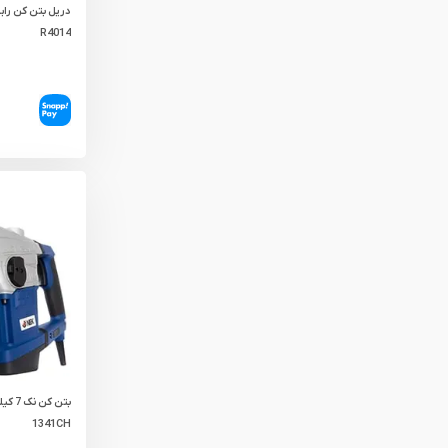
R4014
1341CH