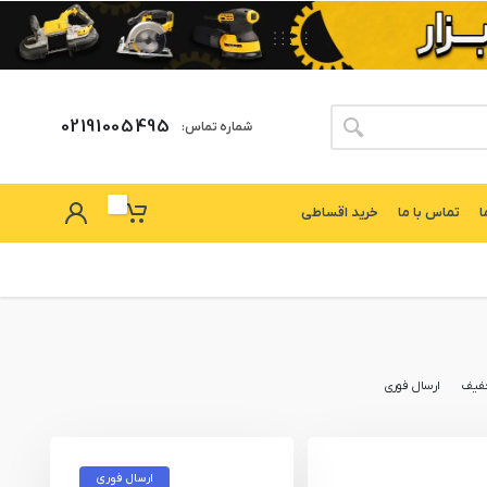
02191005495
شماره تماس:
ا
تماس با ما
خرید اقساطی
فیف
ارسال فوری
ارسال فوری