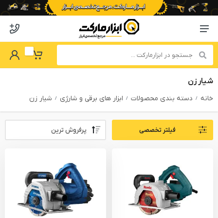
o abzarmaket
Menu Navigation
got Password
My Basket
شیار زن
خانه
دسته بندی محصولات
ابزار های برقی و شارژی
شیار زن
Sort By:
فیلتر تخصصی
PRODUCTS FILTER