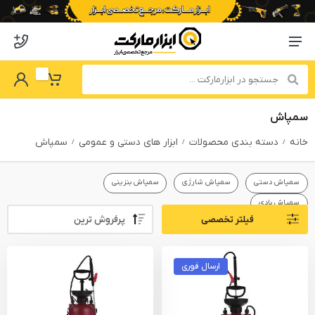
o abzarmaket
Menu Navigation
got Password
My Basket
سمپاش
خانه
دسته بندی محصولات
ابزار های دستی و عمومی
سمپاش
سمپاش دستی
سمپاش شارژی
سمپاش بنزینی
سمپاش بادی
Sort By:
فیلتر تخصصی
PRODUCTS FILTER
ارسال فوری