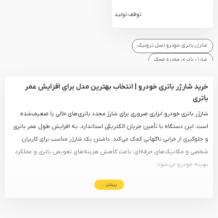
توقف تولید
شارژر باتری خودرو اصل ترونیک
شارژر باتری خودرو محک
خرید شارژر باتری خودرو | انتخاب بهترین مدل برای افزایش عمر
باتری
شارژر باتری خودرو ابزاری ضروری برای شارژ مجدد باتری‌های خالی یا ضعیف‌شده
است. این دستگاه با تأمین جریان الکتریکی استاندارد، به افزایش طول عمر باتری
و جلوگیری از خرابی ناگهانی کمک می‌کند. داشتن یک شارژر مناسب برای کاربران
شخصی و مکانیک‌های حرفه‌ای، باعث کاهش هزینه‌های تعویض باتری و عملکرد
بهینه خودرو می‌شود.
بیشتر...
نکات مهم در خرید شارژر باطری ماشین
ولتاژ و شدت جریان خروجی
– شارژرها معمولاً برای
باتری‌های ۱۲ ولتی
خودروهای سواری
طراحی شده‌اند، اما برخی مدل‌ها امکان شارژ
باتری‌های ۶ یا