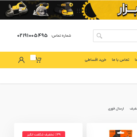
02191005495
شماره تماس:
ا
تماس با ما
خرید اقساطی
فیف
ارسال فوری
٪۳۹ تخفیف شگفت انگیز