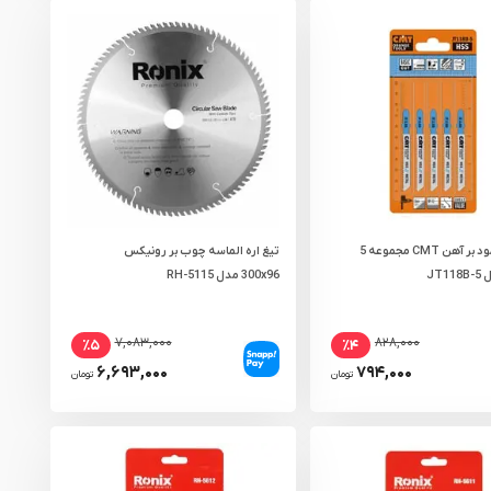
تیغ اره عمود بر آهن CMT مجموعه 5
تیغ اره الماسه چوب بر رونیکس
JT
300x96 مدل RH-5115
۷,۰۸۳,۰۰۰
۸۲۸,۰۰۰
٪۵
٪۴
۶,۶۹۳,۰۰۰
۷۹۴,۰۰۰
تومان
تومان