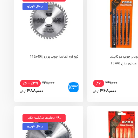
ارسال فوری
ود بر چوب موتا بلند
تیغ اره الماسه چوب بر روزا 115x40
۷۲۸,۰۰۰
۳۹۹,۰۰۰
٪۳۹ + ٪۶
٪۷
۳۸۸,۰۰۰
۳۶۸,۰۰۰
تومان
تومان
٪۴۰ تخفیف شگفت انگیز
ارسال فوری