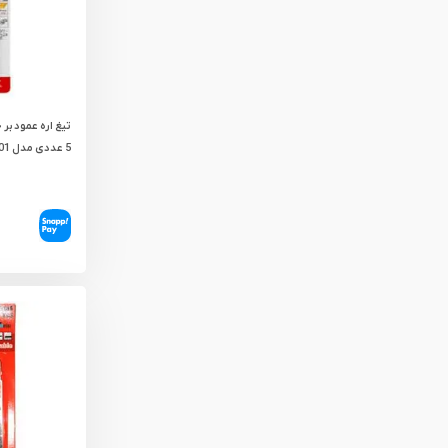
تیغ اره عمود ب
5 عددی مدل RH-5601