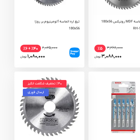
تیغ اره الماسه MDF رونیکس 180x56
تیغ اره الماسه آلومینیوم بر روزا
180x56
۲,۰۲۵,۰۰۰
۳,۲۶۸,۰۰۰
٪۴۰ + ٪۶
٪۵
۱,۰۸۰,۰۰۰
۳,۰۸۸,۰۰۰
تومان
تومان
٪۴۰ تخفیف شگفت انگیز
ارسال فوری