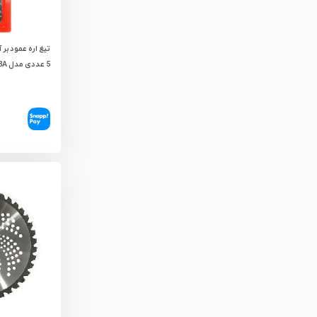
تیغ اره عمود بر
5 عددی مدل T318A