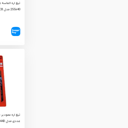
تیغ اره الماسه 
255x40 مدل 25540TCB
عددی مدل T144D