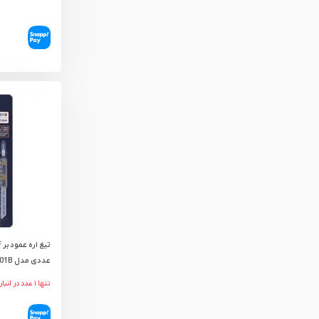
عددی مدل T101B
تنها ۱ عدد در انبار باقی مانده