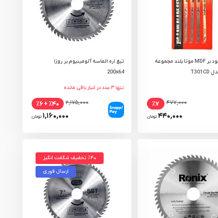
تیغ اره عمود بر MDF موتا بلند مجموعه
تیغ اره الماسه آلومینیوم بر روزا
200x64
تنها ۳ عدد در انبار باقی مانده
۲,۱۷۵,۰۰۰
۴۷۷,۰۰۰
٪۴۰ + ٪۶
٪۷
۱,۱۶۰,۰۰۰
۴۴۰,۰۰۰
تومان
تومان
٪۴۰ تخفیف شگفت انگیز
ارسال فوری