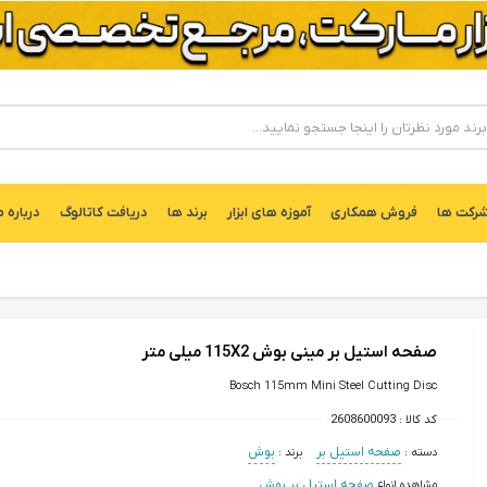
ركت ها
فروش همکاری
آموزه های ابزار
برند ها
دریافت کاتالوگ
درباره م
صفحه استیل بر مینی بوش 115X2 میلی متر
Bosch 115mm Mini Steel Cutting Disc
کد کالا :
2608600093
دسته :
صفحه استیل بر
برند :
بوش
مشاهده انواع
صفحه استیل بر بوش