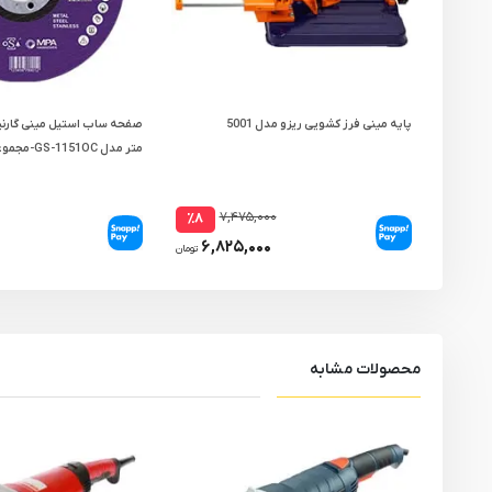
پایه مینی فرز کشویی ریزو مدل 5001
متر مدل GS-1151OC-مجموعه ( 5 عددی )
۷,۴۷۵,۰۰۰
٪۸
۶,۸۲۵,۰۰۰
تومان
محصولات مشابه