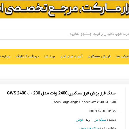
ركت ها
فروش همکاری
آموزه های ابزار
برند ها
دریافت کاتالوگ
درباره م
سنگ فرز بوش فرز سنگبری 2400 وات مدل GWS 2400 J - 230
Bosch Large Angle Grinder GWS 2400 J - 230
کد کالا :
06018F4200
دسته :
سنگ فرز
برند :
بوش
مشاهده انواع
سنگ فرز بوش