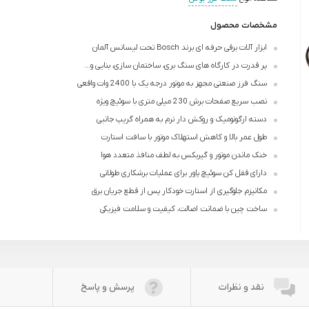
مشخصات محصول
ابزار آلات برقی حرفه ای برند Bosch تحت لیسانس آلمان
پر قدرت در کارگاه های سنگ بری، ساختمان سازی، بنایی و...
سنگ فرز صنعتی مجهز به موتور درجه یک با 2400 وات واقعی
نصب سریع صفحات برش 230 میلی متری با سوئیچ ویژه
دسته ارگونومیک و روکش دار نرم به همراه گریپ جانبی
طول عمر بالا و کاهش استهلاک موتور با سافت استارت
خنک ماندن موتور و گیربکس به لطف منافذ متعدد هوا
دارای قفل کن سوئیچ پاور برای عملیات برشکاری طولانی
مکانیزم جلوگیری از استارت خودکار پس از قطع جریان برق
ساخت چین با ضمانت اصالت، کیفیت و سلامت فیزیکی
نقد و نظرات
پرسش و پاسخ