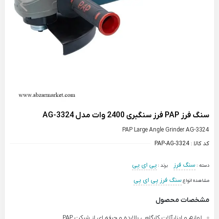
سنگ فرز PAP فرز سنگبری 2400 وات مدل AG-3324
PAP Large Angle Grinder AG-3324
کد کالا :
PAP-AG-3324
سنگ فرز
پی ای پی
دسته :
برند :
سنگ فرز پی ای پی
مشاهده انواع
مشخصات محصول
لوازم و ابزارآلات کارگاهی بالارده و حرفه ای از شرکت PAP