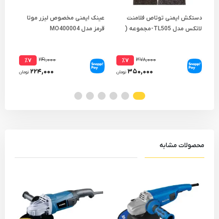
دستکش ایمنی توتاص فلامنت
عینک ایمنی مخصوص لیزر موتا
لاتکس مدل TL505-مجموعه (
قرمز مدل MO400004
متر م
2 جفتی )
۲۴۱,۰۰۰
۳۷۸,۰۰۰
٪۷
٪۷
۲۲۴,۰۰۰
۳۵۰,۰۰۰
تومان
تومان
محصولات مشابه