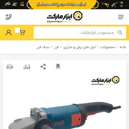
o abzarmaket
Menu Navigation
got Password
My Basket
خانه
محصولات
ابزار های برقی و شارژی
فرز
سنگ فرز