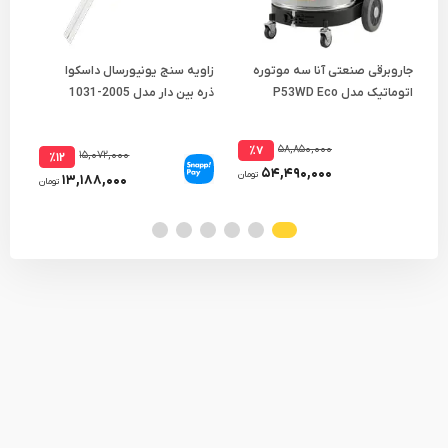
جاروبرقی صنعتی آنا سه موتوره
زاویه سنج یونیورسال داسکوا
خط 
اتوماتیک مدل P53WD Eco
ذره بین دار مدل 2005-1031
30 سانتی متر مدل 9-12-326
۵۸,۸۵۰,۰۰۰
٪۷
۱۵,۰۷۲,۰۰۰
٪۱۲
۵۴,۴۹۰,۰۰۰
تومان
۱۳,۱۸۸,۰۰۰
تومان