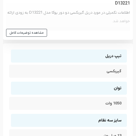
D13221
اطلاعات تکمیلی در مورد دریل گیربکسی دو دور پوکا مدل D13221 به زودی ارائه
خواهد شد.
مشاهده انواع
دریل گیربکسی
و دیگر ابزار های
پوکا - PUKKA
مشاهده توضیحات کامل
مشاهده تمام محصولات دسته
دریل گیربکسی
مشاهده تمام محصولات برند
پوکا - PUKKA
تیپ دریل
گیربکسی
توان
1050 وات
سایز سه نظام
13 میلی‌متر