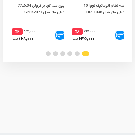
سه نظام اتوماتیک نووا 10
پین مته گرد بر گرولن 77x6.34
میلی متر مدل 1038-102
میلی متر مدل GPH62077
متر مد
۲۸۶,۰۰۰
۶۹۵,۰۰۰
٪۶
٪۸
۲۶۸,۰۰۰
۶۳۵,۰۰۰
تومان
تومان