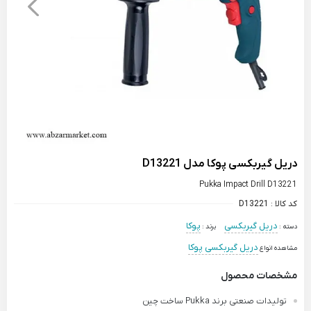
دریل گیربکسی پوکا مدل D13221
Pukka Impact Drill D13221
کد کالا :
D13221
دریل گیربکسی
پوکا
دسته :
برند :
دریل گیربکسی پوکا
مشاهده انواع
مشخصات محصول
تولیدات صنعتی برند Pukka ساخت چین