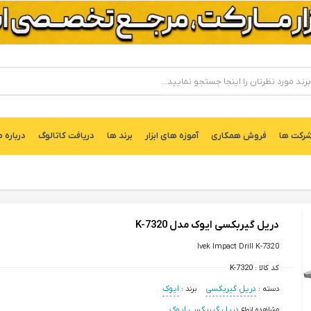
ركت ها
فروش همکاری
آموزه های ابزار
برند ها
دریافت کاتالوگ
درباره م
دریل گیربکسی ایوک مدل K-7320
Ivek Impact Drill K-7320
کد کالا :
K-7320
دسته :
دریل گیربکسی
برند :
ایوک
مشاهده انواع
دریل گیربکسی ایوک