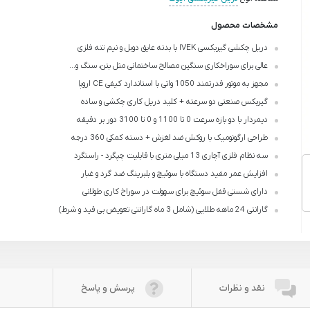
مشخصات محصول
دریل چکشی گیربکسی IVEK با بدنه عایق دوبل و نیم تنه فلزی
عالی برای سوراخکاری سنگین مصالح ساختمانی مثل بتن، سنگ و...
مجهز به موتور قدرتمند 1050 واتی با استاندارد کیفی CE اروپا
گیربکس صنعتی دو سرعته + کلید دریل کاری چکشی و ساده
دیمردار با دو بازه سرعت 0 تا 1100 و 0 تا 3100 دور بر دقیقه
طراحی ارگونومیک با روکش ضد لغزش‌ + دسته کمکی 360 درجه
سه نظام فلزی آچاری 13 میلی متری با قابلیت چپگرد - راستگرد
افزایش عمر مفید دستگاه با سوئیچ و بلبرینگ ضد گرد و غبار
دارای شستی قفل سوئیچ برای سهولت در سوراخ کاری طولانی
گارانتی 24 ماهه طلایی (شامل 3 ماه گارانتی تعویض بی قید و شرط)
نقد و نظرات
پرسش و پاسخ