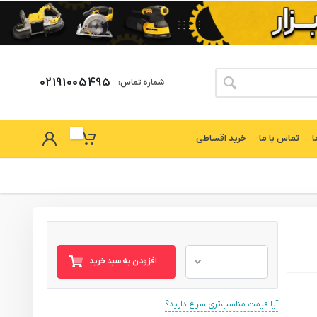
02191005495
شماره تماس:
ا
تماس با ما
خرید اقساطی
افزودن به سبد خرید
آیا قیمت مناسب‌تری سراغ دارید؟