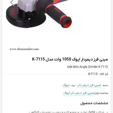
مینی فرز دیمردار ایوک 1050 وات مدل K-7115
Ivek Mini Angle Grinder K-7115
کد کالا :
K-7115
مینی فرز دیمر دار
ایوک
دسته :
برند :
مینی فرز دیمر دار ایوک
مشاهده انواع
مشخصات محصول
شرکت IVEK، تولید و عرضه کننده بهترین تجهیزات کارگاهی