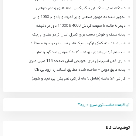
دستگاه مینی سنگ فرز با گیربکس تمام فلزی و عمر طولانی
تجهیز شده به موتور صنعتی و پر قدرت و با دوام 1050 واتی
دیمر 6 حالته با سرعت گردش 4000 تا 11000 دور بر دقیقه
بدنه سبک و خوش دست برای کنترل آسان تر در فضای باریک
همراه با دسته کمکی ارگونومیک قابل نصب در دو طرف دستگاه
سیستم گردش هوای بهینه با کلید کشویی ضد گرد و غبار
دارای قفل اسپیندل برای تعویض آسان صفحه 115 میلی متری
بدنه عایق دوبل + ساخته شده مطابق استاندارد اروپایی CE
گارانتی 24 ماهه (شامل 3 ماه گارانتی تعویض بی قید و شرط)
آیا قیمت مناسب‌تری سراغ دارید؟
توضیحات کالا