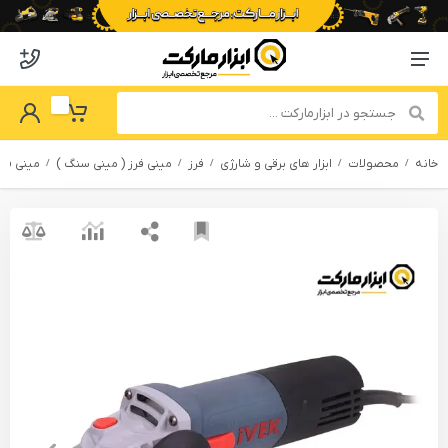
o abzarmaket
Menu Navigation
got Password
My Basket
خانه
محصولات
ابزار های برقی و شارژی
فرز
مینی فرز ( مینی سنگ )
مینی فرز