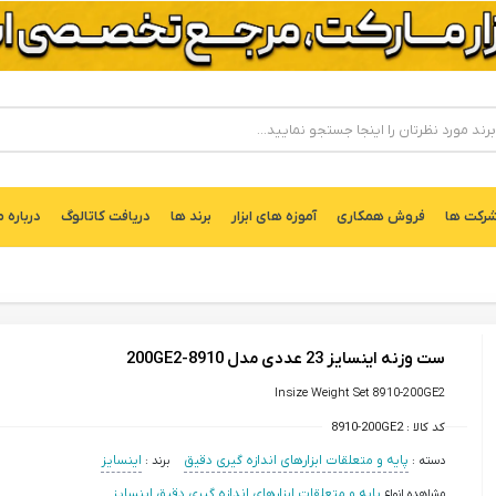
ركت ها
فروش همکاری
آموزه های ابزار
برند ها
دریافت کاتالوگ
درباره م
ست وزنه اینسایز 23 عددی مدل 8910-200GE2
Insize Weight Set 8910-200GE2
کد کالا :
8910-200GE2
دسته :
پایه و متعلقات ابزارهای اندازه گیری دقیق
برند :
اینسایز
مشاهده انواع
پایه و متعلقات ابزارهای اندازه گیری دقیق اینسایز