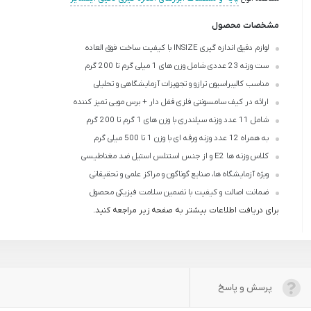
مشخصات محصول
لوازم دقیق اندازه گیری INSIZE با کیفیت ساخت فوق العاده
ست وزنه 23 عددی شامل وزن های 1 میلی گرم تا 200 گرم
مناسب کالیبراسیون ترازو و تجهیزات آزمایشگاهی و تحلیلی
ارائه در کیف سامسونتی فلزی قفل دار + برس مویی تمیز کننده
شامل 11 عدد وزنه سیلندری با وزن های 1 گرم تا 200 گرم
به همراه 12 عدد وزنه ورقه ای با وزن 1 تا 500 میلی گرم
کلاس وزنه ها E2 و از جنس استنلس استیل ضد مغناطیسی
ویژه آزمایشگاه ها، صنایع گوناگون و مراکز علمی و تحقیقاتی
ضمانت اصالت و کیفیت با تضمین سلامت فیزیکی محصول
برای دریافت اطلاعات بیشتر به صفحه زیر مراجعه کنید.
پرسش و پاسخ