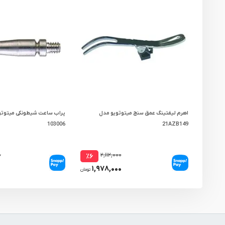
اهرم لیفتینگ عمق سنج میتوتویو مدل
پراب ساعت شیطونکی میتوتو
103006
21AZB149
۰
۲,۱۱۲,۰۰۰
٪۶
۱,۹۷۸,۰۰۰
تومان