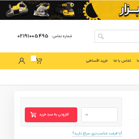
02191005495
شماره تماس:
ا
تماس با ما
خرید اقساطی
افزودن به سبد خرید
آیا قیمت مناسب‌تری سراغ دارید؟