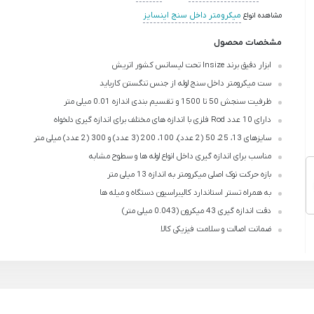
مشاهده انواع
میکرومتر داخل سنج اینسایز
مشخصات محصول
ابزار دقیق برند Insize تحت لیسانس کشور اتریش
ست میکرومتر داخل سنج لوله از جنس تنگستن کارباید
ظرفیت سنجش 50 تا 1500 و تقسیم بندی اندازه 0.01 میلی متر
دارای 10 عدد Rod فلزی با اندازه های مختلف برای اندازه گیری دلخواه
سایزهای 13، 25، 50 (2 عدد)، 100، 200 (3 عدد) و 300 (2 عدد) میلی متر
مناسب برای اندازه گیری داخل انواع لوله ها و سطوح مشابه
بازه حرکت نوک اصلی میکرومتر به اندازه 13 میلی متر
به همراه تستر استاندارد کالیبراسیون دستگاه و میله ها
دقت اندازه گیری 43 میکرون (0.043 میلی متر)
ضمانت اصالت و سلامت فیزیکی کالا