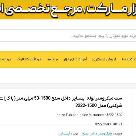
ركت ها
فروش همکاری
آموزه های ابزار
برند ها
دریافت کاتالوگ
درباره م
ست میکرومتر لوله اینسایز داخل سنج 1500-50 میلی متر (با گا
شرکتی) مدل 1500-3222
Insize Tubular Inside Micrometer 3222-1500
کد کالا :
3222-1500
دسته :
میکرومتر داخل سنج
برند :
اینسایز