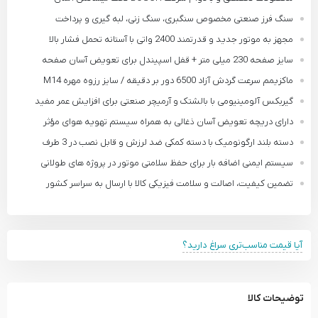
سنگ فرز صنعتی مخصوص سنگبری، سنگ زنی، لبه گیری و پرداخت
مجهز به موتور جدید و قدرتمند 2400 واتی با آستانه تحمل فشار بالا
سایز صفحه 230 میلی متر + قفل اسپیندل برای تعویض آسان صفحه
ماکزیمم سرعت گردش آزاد 6500 دور بر دقیقه / سایز رزوه مهره M14
گیربکس آلومینیومی با بالشتک و آرمیچر صنعتی برای افزایش عمر مفید
دارای دریچه تعویض آسان ذغالی به همراه سیستم تهویه هوای مؤثر
دسته بلند ارگونومیک با دسته کمکی ضد لرزش و قابل نصب در 3 طرف
سیستم ایمنی اضافه بار برای حفظ سلامتی موتور در پروژه های طولانی
تضمین کیفیت، اصالت و سلامت فیزیکی کالا با ارسال به سراسر کشور
آیا قیمت مناسب‌تری سراغ دارید؟
توضیحات کالا