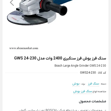
سنگ فرز بوش فرز سنگبری 2400 وات مدل GWS 24-230
Bosch Large Angle Grinder GWS 24-230
کد کالا :
GWS24-230
سنگ فرز
بوش
دسته :
برند :
سنگ فرز بوش
مشاهده انواع
مشخصات محصول
محصولات تخصصی و با دوام شرکت BOSCH تحت لیسانس آلمان