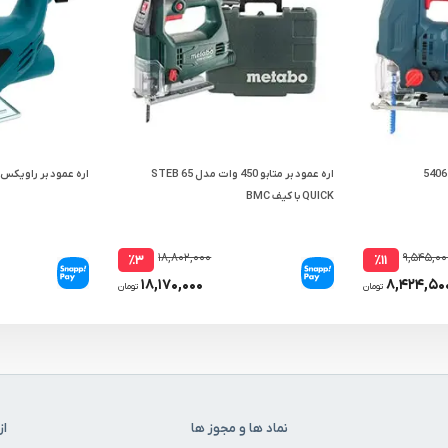
اره عمود بر متابو 450 وات مدل STEB 65
اره عمود بر راویکس 350 وات مدل RX55B
QUICK با کیف BMC
۱۸,۸۰۲,۰۰۰
۹,۵۴۵,۰۰
٪۳
٪۱۱
۱۸,۱۷۰,۰۰۰
۸,۴۲۴,۵۰
تومان
تومان
نماد ها و مجوز ها
از