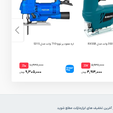
اره عمود بر نووا 710 وات مدل 5315
اره عمود بر محک 600 وا
۱۰,۴۳۸,۰۰۰
۵,۹۳۸,۰۰۰
٪۱۰
٪۱۷
۹,۳۰۵,۰۰۰
۴,۹۱۴,۰۰۰
تومان
تومان
 آخرین تخفیف های ابزارمارکت مطلع شوید