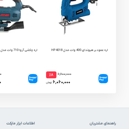
اره عمود بر هیوندای 400 وات مدل HP4018
اره چکشی آروا 710 وات مدل 5406
۰
۶,۶۰۰,۰۰۰
٪۸
۰
۶,۰۶۰,۰۰۰
تومان
راهنمای مشتریان
اطلاعات ابزار مارکت