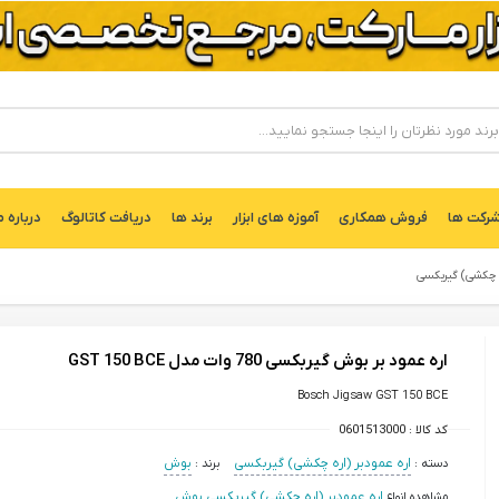
ركت ها
فروش همکاری
آموزه های ابزار
برند ها
دریافت کاتالوگ
درباره م
ره چکشی) گیربکسی
اره عمود بر بوش گیربکسی 780 وات مدل GST 150 BCE
Bosch Jigsaw GST 150 BCE
کد کالا :
0601513000
دسته :
اره عمودبر (اره چکشی) گیربکسی
برند :
بوش
مشاهده انواع
اره عمودبر (اره چکشی) گیربکسی بوش