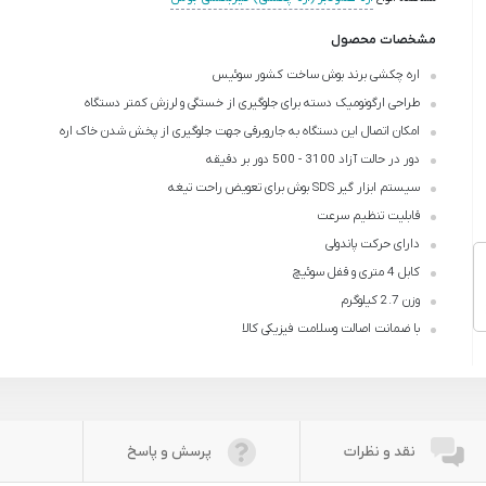
مشخصات محصول
اره چکشی برند بوش ساخت کشور سوئیس
طراحی ارگونومیک دسته برای جلوگیری از خستگی و لرزش کمتر دستگاه
امکان اتصال این دستگاه به جاروبرقی جهت جلوگیری از پخش شدن خاک اره
دور در حالت آزاد 3100 - 500 دور بر دقیقه
سیستم ابزار گیر SDS بوش برای تعویض راحت تیغه
قابلیت تنظیم سرعت
دارای حرکت پاندولی
کابل 4 متری و قفل سوئیچ
وزن 2.7 کیلو‌گرم
با ضمانت اصالت وسلامت فیزیکی کالا
نقد و نظرات
پرسش و پاسخ