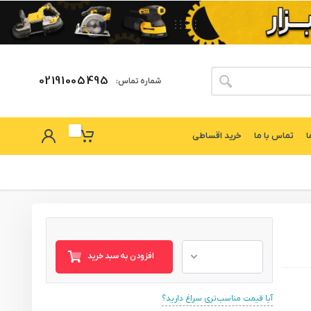
02191005495
شماره تماس:
ا
تماس با ما
خرید اقساطی
افزودن به سبد خرید
آیا قیمت مناسب‌تری سراغ دارید؟