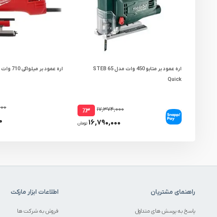
اره عمود بر متابو 450 وات مدل STEB 65
اره عمود بر میلواکی 710 وات مدل JS 120 X
Quick
۰۰۰
۱۷,۳۷۴,۰۰۰
٪۳
۰
۱۶,۷۹۰,۰۰۰
تومان
راهنمای مشتریان
اطلاعات ابزار مارکت
پاسخ به پرسش های متداول
فروش به شرکت ها