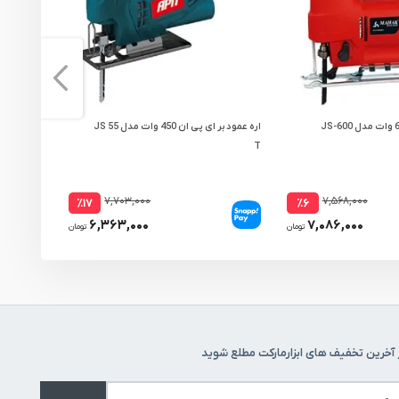
اره عمود بر ای پی ان 450 وات مدل JS 55
T
QUICK با کیف BMC
۷,۷۰۳,۰۰۰
۷,۵۶۸,۰۰۰
٪۱۷
٪۶
۶,۳۶۳,۰۰۰
۷,۰۸۶,۰۰۰
تومان
تومان
 آخرین تخفیف های ابزارمارکت مطلع شوید