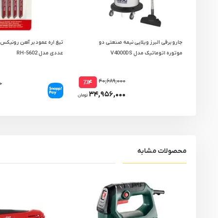
جارو برقی البرز ویلایی نیمه صنعتی دو
موتوره اتوماتیک مدل V4000DS
عددی مدل RH-5602
۴۰,۶۸۹,۰۰۰
٪۱۴
۰
۳۴,۹۵۶,۰۰۰
تومان
محصولات مشابه