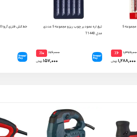
تیغ اره عمود بر آهن رونیکس مجموعه 5
تیغ اره عمود بر چوب ریزو مجموعه 5 عددی
خط کش فلزی آروا 30 سانتی متر مدل 4691
مدل T144D
۱۷۶,۰۰۰
۱,۳۷۸,۰۰
٪۱۰
٪۶
۱۵۷,۰۰۰
۱,۲۸۸,۰۰۰
تومان
تومان