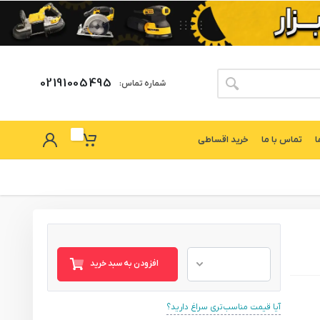
02191005495
شماره تماس:
ا
تماس با ما
خرید اقساطی
افزودن به سبد خرید
آیا قیمت مناسب‌تری سراغ دارید؟