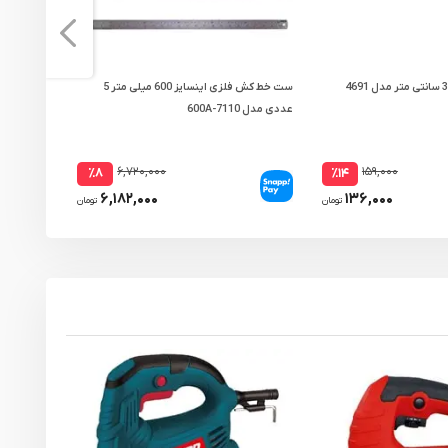
ست خط کش فلزی اینسایز 600 میلی متر 5
جاروبرقی ص
عددی مدل 7110-600A
مدل P53WD Pro
۶,۷۲۰,۰۰۰
۱۵۹,۰۰۰
٪۸
٪۱۴
۶,۱۸۲,۰۰۰
۱۳۶,۰۰۰
تومان
تومان