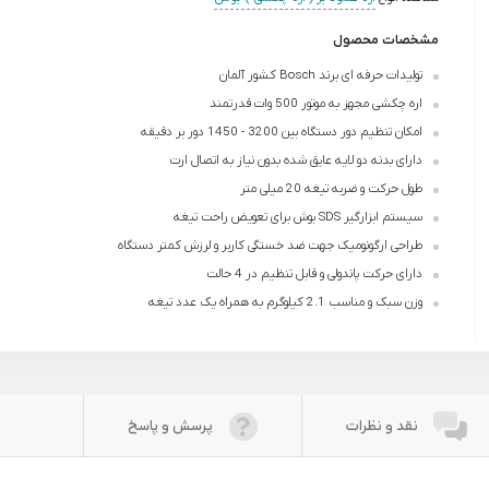
مشخصات محصول
تولیدات حرفه ای برند Bosch کشور آلمان
اره چکشی مجهز به موتور 500 وات قدرتمند
امکان تنظیم دور دستگاه بین 3200 - 1450 دور بر دقیقه
دارای بدنه دو لایه عایق شده بدون نیاز به اتصال ارت
طول حرکت و ضربه تیغه 20 میلی متر
سیستم ابزارگیر SDS بوش برای تعویض راحت تیغه
طراحی ارگونومیک جهت ضد خستگی کاربر و لرزش کمتر دستگاه
دارای حرکت پاندولی و قابل تنظیم در 4 حالت
وزن سبک و مناسب 2.1 کیلو‌گرم به همراه یک عدد تیغه
نقد و نظرات
پرسش و پاسخ