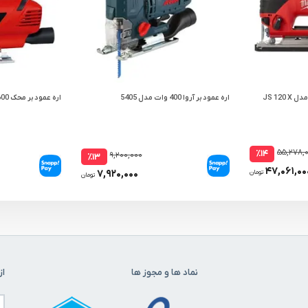
اره عمود بر آروا 400 وات مدل 5405
اره عمود بر محک 600 وات مدل JS-600
۵۵,۲۷۸,
٪۱۴
۹,۲۰۰,۰۰۰
٪۱۳
۴۷,۰۶۱,۰۰
۷,۹۲۰,۰۰۰
تومان
تومان
نماد ها و مجوز ها
از