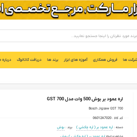
ركت ها
فروش همکاری
آموزه های ابزار
برند ها
دریافت کاتالوگ
درباره م
اره عمود بر بوش 500 وات مدل GST 700
Bosch Jigsaw GST 700
کد کالا :
06012A7020
دسته :
اره عمود بر ( اره چکشی )
برند :
بوش
مشاهده انواع
اره عمود بر ( اره چکشی ) بوش