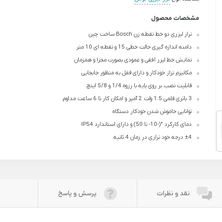
مشخصات محصول
تراز لیزری دو خط نقطه زن Bosch ساخت چین
دامنه اندازه گیری حالت خطی 15 و نقطه ای 10 متر
نمایش خط لیزر افقی و عمودی بصورت مجزا و همزمان
مکانیزم تراز خودکار و دارای قفل به منظور جابجایی
قابلیت نصب بر روی پایه با رزوه 1/4 و 5/8 اینچ
3 باتری قلمی 1.5 ولت 2 آمپر و امکان کار تا 6 ساعت مداوم
توانایی خاموش شدن خودکار دستگاه
دمای کارکرد °(-10- تا 50) و دارای استاندارد IP54
±4 درجه خود ترازی در زمان 4 ثانیه
نقد و نظرات
پرسش و پاسخ