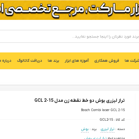
ركت ها
فروش همکاری
آموزه های ابزار
برند ها
دریافت کاتالوگ
درباره م
تراز لیزری بوش دو خط نقطه زن مدل GCL 2-15
Bosch Combi laser GCL 2-15
کد کالا :
GCL2-15
دسته :
تراز لیزری
برند :
بوش
مشاهده انواع
تراز لیزری بوش