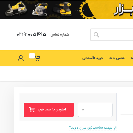
02191005495
شماره تماس:
ا
تماس با ما
خرید اقساطی
افزودن به سبد خرید
آیا قیمت مناسب‌تری سراغ دارید؟