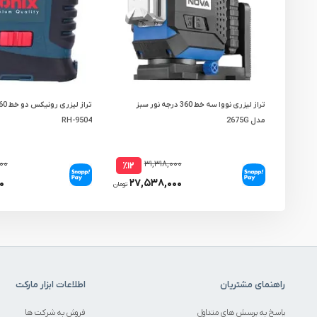
تراز لیزری نووا سه خط 360 درجه نور سبز
مدل 2675G
RH-9504
۰۰
۳۱,۳۱۸,۰۰۰
٪۱۲
۰
۲۷,۵۳۸,۰۰۰
تومان
راهنمای مشتریان
اطلاعات ابزار مارکت
پاسخ به پرسش های متداول
فروش به شرکت ها