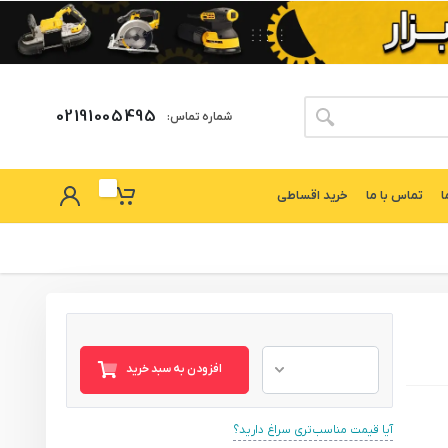
02191005495
شماره تماس:
ا
تماس با ما
خرید اقساطی
افزودن به سبد خرید
آیا قیمت مناسب‌تری سراغ دارید؟