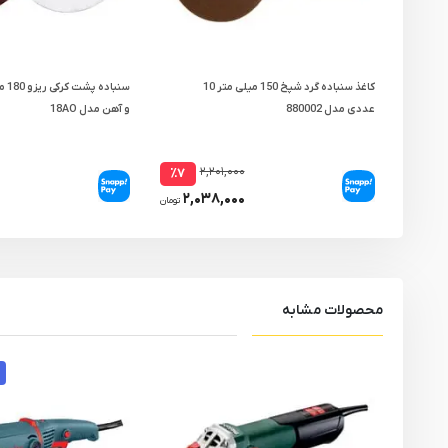
کاغذ سنباده گرد شپخ 150 میلی متر 10
سنبا
عددی مدل 880002
و آهن مدل 18AO
۲,۲۰۱,۰۰۰
٪۷
۲,۰۳۸,۰۰۰
تومان
محصولات مشابه