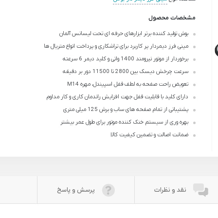
مشخصات محصول
بوش تولید کننده برتر ابزارهای حرفه ای تحت لیسانس آلمان
مینی فرز دیمردار پر کاربرد برای تراشکاری و پرداخت انواع متریال ها
برخوردار از موتور نیرومند 1400 واتی و کلید دیمر 6 سرعته
سرعت چرخش دیسک بین 2800 تا 11500 دور بر دقیقه
تعویض راحت صفحه به لطف قفل اسپیندل، مهره M14
دارای کلید با قابلیت قفل جهت افزایش راندمان کاری و کار مداوم
پشتیبانی از تمام صفحه های ساب و برش 125 میلی متری
بهره وری از سیستم خنک کننده موتور برای طول عمر بیشتر
ضمانت اصالت و تضمین کیفیت کالا
نقد و نظرات
پرسش و پاسخ