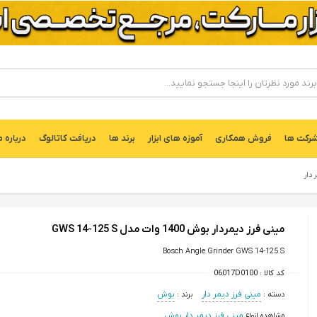
ركت ها
فروش همکاری
آموزه های ابزار
برند ها
دریافت کاتالوگ
درباره م
 دار
مینی فرز دیمردار بوش 1400 وات مدل GWS 14-125 S
Bosch Angle Grinder GWS 14-125 S
کد کالا :
06017D0100
دسته :
مینی فرز دیمر دار
برند :
بوش
مشاهده انواع
مینی فرز دیمر دار بوش