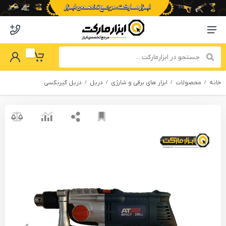
o abzarmaket
Menu Navigation
got Password
My Basket
خانه
محصولات
ابزار های برقی و شارژی
دریل
دریل گیربکسی