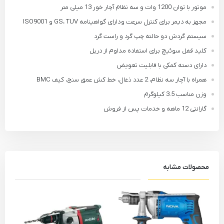
موتور با توان 1200 وات و سه نظام آچار خور 13 میلی متر
مجهز به دیمر برای کنترل سرعت و دارای گواهینامه GS، TUV و ISO9001
سیستم گردش دو حالته چپ گرد و راست گرد
کلید قفل سوئیچ برای استفاده مداوم از دریل
دارای دسته کمکی با قابلیت تعویض
همراه با آچار سه نظام، 2 عدد ذغال، خط کش عمق سنج، کیف BMC
وزن مناسب 3.5 کیلوگرم
گارانتی 12 ماهه و خدمات پس از فروش
محصولات مشابه