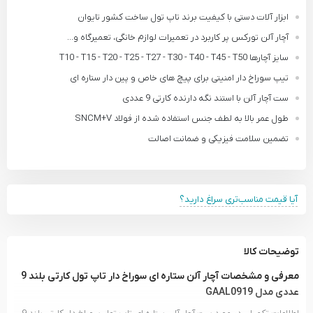
ابزار آلات دستی با کیفیت برند تاپ تول ساخت کشور تایوان
آچار آلن تورکس پر کاربرد در تعمیرات لوازم خانگی، تعمیرگاه و...
سایز آچارها T10 - T15 - T20 - T25 - T27 - T30 - T40 - T45 - T50
تیپ سوراخ دار امنیتی برای پیچ های خاص و پین دار ستاره ای
ست آچار آلن با استند نگه دارنده کارتی 9 عددی
طول عمر بالا به لطف جنس استفاده شده از فولاد SNCM+V
تضمین سلامت فیزیکی و ضمانت اصالت
آیا قیمت مناسب‌تری سراغ دارید؟
توضیحات کالا
معرفی و مشخصات آچار آلن ستاره ای سوراخ دار تاپ تول کارتی بلند 9
عددی مدل GAAL0919