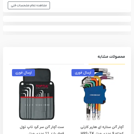
مشاهده تمام مشخصات فنی
محصولات مشابه
ارسال فوری
ارسال فوری
آچار آلن ستاره ای هاربر کارتی
ست آچار آلن سر گرد تاپ تول
ست 
کوتاه 9 عددی مدل H9S-TK
فوق بلند 11 عددی مدل