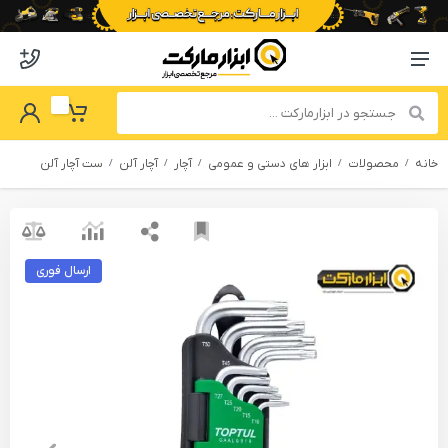
o abzarmaket
Menu Navigation
got Password
My Basket
خانه
محصولات
ابزار های دستی و عمومی
آچار
آچار آلن
ست آچار آلن
ارسال فوری