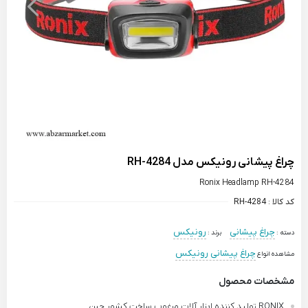
چراغ پیشانی رونیکس مدل RH-4284
Ronix Headlamp RH-4284
کد کالا :
RH-4284
چراغ پیشانی
رونیکس
دسته :
برند :
چراغ پیشانی رونیکس
مشاهده انواع
مشخصات محصول
RONIX تولید کننده ابزار آلات مرغوب ساخت کشور چین