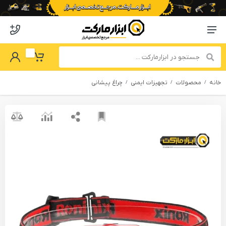
o abzarmaket
Menu Navigation
got Password
My Basket
خانه
محصولات
تجهیزات ایمنی
چراغ پیشانی