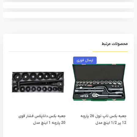
محصولات مرتبط
ارسال فوری
جعبه بکس تاپ تول 26 پارچه
جعبه بکس داناپلاس فشار قوی
12 پر 1/2 اینچ مدل
20 پارچه 1 اینچ مدل
ستاره ای 
D7980120
GCAD2602