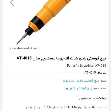
پیچ گوشتی بادی شات آف پوما مستقیم مدل AT-4015
Puma Air Screwdriver AT-4015
کد کالا :
AT-4015
پیچ گوشتی بادی
پوما
دسته :
برند :
پیچ گوشتی بادی پوما
مشاهده انواع
مشخصات محصول
محصولات برند برتر PUMA تولید تایوان با کیفیتی مثال زدنی