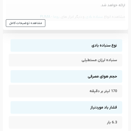
ارائه خواهد شد.
مشاهده انواع
سنباده بادی
و دیگر ابزار های
پوما - PUMA
مشاهده توضیحات کامل
مشاهده تمام محصولات دسته
سنباده بادی
مشاهده تمام محصولات برند
پوما - PUMA
نوع سنباده بادی
سنباده لرزان مستطیلی
حجم هوای مصرفی
170 لیتر بر دقیقه
فشار باد موردنیاز
6.3 بار