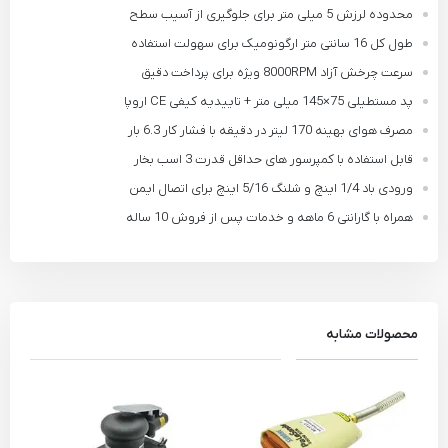
محدوده لرزش 5 میلی‌ متر برای جلوگیری از آسیب سطح
طول کل 16 سانتی متر ارگونومیک برای سهولت استفاده
سرعت چرخش آزاد 8000RPM ویژه برای پرداخت دقیق
پد مستطیلی 75×145 میلی‌ متر + تاییدیه کیفی CE اروپا
مصرف هوای بهینه 170 لیتر در دقیقه با فشار کار 6.3 بار
قابل استفاده با کمپرسور های حداقل قدرت 3 اسب بخار
ورودی باد 1/4 اینچ و شلنگ 5/16 اینچ برای اتصال ایمن
همراه با گارانتی 6 ماهه و خدمات پس از فروش 10 ساله
محصولات مشابه