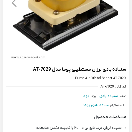
سنباده بادی لرزان مستطیلی پوما مدل AT-7029
Puma Air Orbital Sander AT-7029
کد کالا :
AT-7029
سنباده بادی
پوما
دسته :
برند :
سنباده بادی پوما
مشاهده انواع
مشخصات محصول
سنباده لرزان برند تایوانی Puma با قابلیت مکش ضایعات