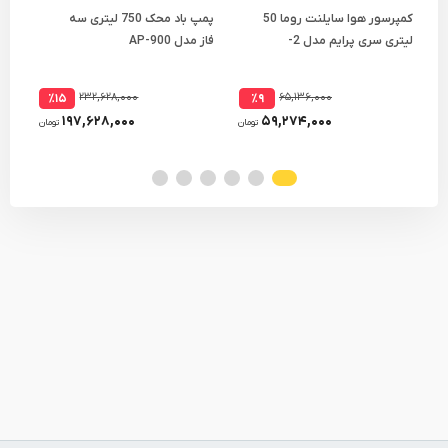
کمپرسور هوا سایلنت روما 50
پمپ باد محک 750 لیتری سه
کوپ
لیتری سری پرایم مدل 2-
فاز مدل AP-900
1480X2F50
خور ت
۲۳۲,۶۲۸,۰۰۰
۶۵,۱۳۶,۰۰۰
٪۱۵
٪۹
۱۹۷,۶۲۸,۰۰۰
۵۹,۲۷۴,۰۰۰
تومان
تومان