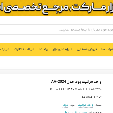
ركت ها
فروش همکاری
آموزه های ابزار
برند ها
دریافت کاتالوگ
درباره م
واحد مراقبت پوما مدل AA-2024
Puma F.R.L 1/2" Air Control Unit AA-2024
کد کالا :
AA-2024
دسته :
واحد مراقبت
برند :
پوما
مشاهده انواع
واحد مراقبت پوما