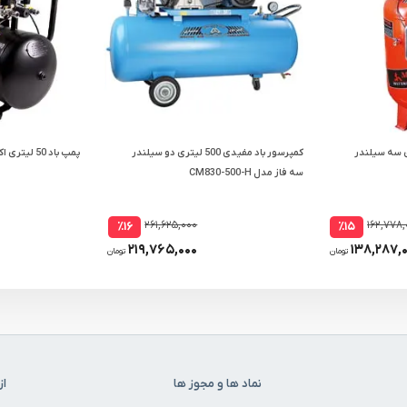
 محک 350 لیتری سه سیلندر
کمپرسور باد مفیدی 500 لیتری دو سیلندر
پمپ باد 50 لیتری اکتیو مدل AC-1050
سه فاز مدل CM830-500-H
۲۶۱,۶۲۵,۰۰۰
۱۶۲,۷۷۸,
٪۱۶
٪۱۵
۲۱۹,۷۶۵,۰۰۰
۱۳۸,۲۸۷,
تومان
تومان
نماد ها و مجوز ها
از