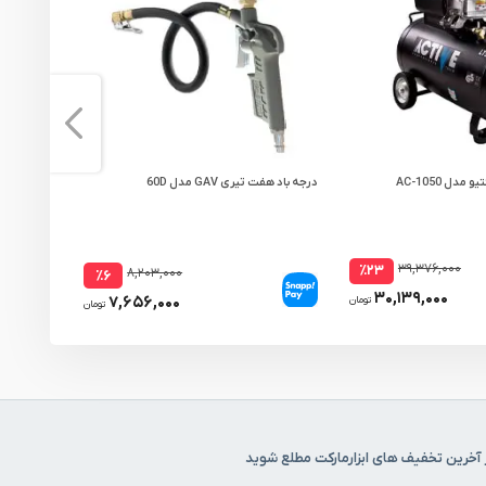
درجه باد هفت تیری GAV مدل 60D
کمپرسور هوا 24 لیتری اکتیو مدل
۳۹,۳۷۶,۰۰۰
٪۲۳
۸,۲۰۳,۰۰۰
٪۶
۳۰,۱۳۹,۰۰۰
۷,۶۵۶,۰۰۰
تومان
تومان
 آخرین تخفیف های ابزارمارکت مطلع شوید