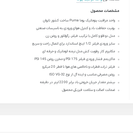
مشخصات محصول
واحد مراقبت پنوماتیک پوما Puma ساخت کشور تایوان
یونیت حفاظت باد و کنترل هوای ورودی به تاسیسات صنعتی
مدل دو قلو و کامل با ترکیب فیلتر، رگولاتور و روغن زن
سایز ورودی فیلتر 1/2 اینچ استاندارد برای اتصال راحت و سریع
مکانیزم کار رطوبت کش مدل نیمه اتوماتیک و حرفه ای
ماکزیمم فشار ورودی فیلتر 175 PSI و مخزن روغن 145 PSI
فیلتر ذرات، قطرات و ناخالصی های هوا تا قطر 20 میکرو
روغن مصرفی مناسب و ایده آل از نوع ISO VG-32
بیشتر مقدار جریان خروجی باد برابر 2200 لیتر در دقیقه
ضمانت اصالت و سلامت فیزیکی محصول