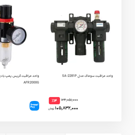
واحد مراقبت سوماک مدل SA-2281P
AFR2000G
۱۲۴,۰۵۱,۰۰۰
٪۱۴
۱۰۵,۸۳۲,۰۰۰
تومان