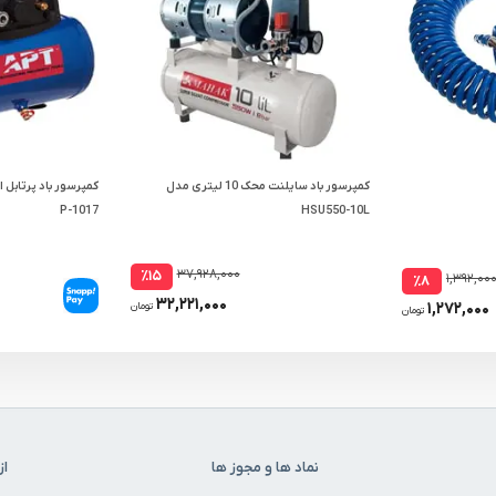
کمپرسور باد سایلنت محک 10 لیتری مدل
P-1017
HSU550-10L
۳۷,۹۲۸,۰۰۰
٪۱۵
۱,۳۹۲,۰۰
٪۸
۳۲,۲۲۱,۰۰۰
۱,۲۷۲,۰۰۰
تومان
تومان
نماد ها و مجوز ها
از