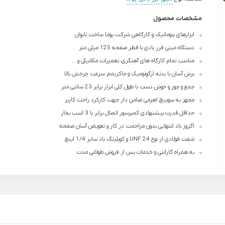
مشخصات محصول
ابزارهای پنوماتیک و کارگاهی شرکت پوما ساخت تایوان
دستگاه مینی فرز بادی با قطر صفحه 125 میلی متر
مناسب تمام کارگاه های آهنگری، تعمیرات، مکانیکی و ...
برش آسان با بدنه ارگونومیک و ماکزیمم سرعت چرخش بالا
جمع و جور و خوش دست با طول کلی ابزار برابر 23 سانتی متر
مجهز به سوییچ اهرمی ضامن دار جهت کارکرد راحت کاربر
حداقل قدرت پیشنهادی کمپرسور اتصال برابر با 3 اسب بخار
اگزوز باد انتهایی بدون مزاحمت در کار و تعویض آسان صفحه
شفت فولادی از نوع 24 UNF و کوپلینگ باد سایز 1/4 اینچ
به همراه گارانتی و خدمات پس از فروش طولانی مدت