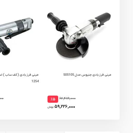
مینی فرز بادی جنیوس مدل 505105
1254
۰۰۰
۶۲,۴۸۹,۰۰۰
٪۵
۵۹,۲۲۶,۰۰۰
تومان