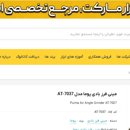
ركت ها
فروش همکاری
آموزه های ابزار
برند ها
دریافت کاتالوگ
درباره م
ی
مینی فرز بادی پوما مدل AT-7037
Puma Air Angle Grinder AT-7037
کد کالا :
AT-7037
دسته :
مینی فرز بادی
برند :
پوما
مشاهده انواع
مینی فرز بادی پوما